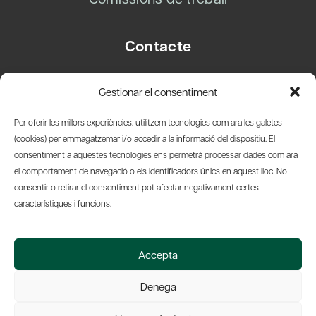
Contacte
Carrer Basea, 8
Gestionar el consentiment
08003 Barcelona
T.
+34 93 319 28 54
Per oferir les millors experiències, utilitzem tecnologies com ara les galetes
info@amicsdelpais.com
(cookies) per emmagatzemar i/o accedir a la informació del dispositiu. El
consentiment a aquestes tecnologies ens permetrà processar dades com ara
Suscripció Newsletter
el comportament de navegació o els identificadors únics en aquest lloc. No
consentir o retirar el consentiment pot afectar negativament certes
LinkedIn
YouTub
X
Bl
característiques i funcions.
© 2026 Societat Econòmica Barcelonesa d'Amics del País
Accepta
Política de Privacidad y Avís Legal
Política de Cookies
Denega
Web by Ideamatic