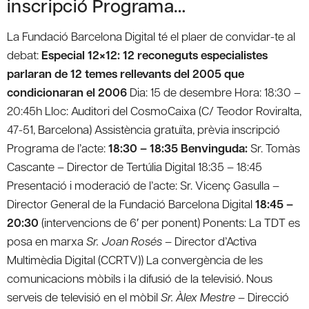
inscripció Programa…
La Fundació Barcelona Digital té el plaer de convidar-te al
debat:
Especial 12×12: 12 reconeguts especialistes
parlaran de 12 temes rellevants del 2005 que
condicionaran el 2006
Dia: 15 de desembre Hora: 18:30 –
20:45h Lloc: Auditori del CosmoCaixa (C/ Teodor Roviralta,
47-51, Barcelona) Assistència gratuïta, prèvia inscripció
Programa de l’acte:
18:30 – 18:35 Benvinguda:
Sr. Tomàs
Cascante – Director de Tertúlia Digital 18:35 – 18:45
Presentació i moderació de l’acte: Sr. Vicenç Gasulla –
Director General de la Fundació Barcelona Digital
18:45 –
20:30
(intervencions de 6′ per ponent) Ponents: La TDT es
posa en marxa
Sr. Joan Rosés
– Director d’Activa
Multimèdia Digital (CCRTV)) La convergència de les
comunicacions mòbils i la difusió de la televisió. Nous
serveis de televisió en el mòbil
Sr. Àlex Mestre
– Direcció