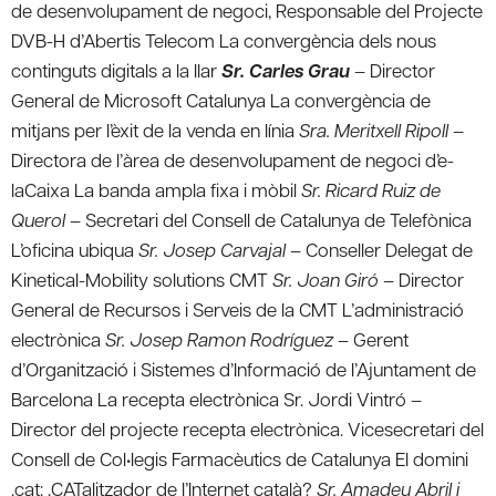
de desenvolupament de negoci, Responsable del Projecte
DVB-H d’Abertis Telecom La convergència dels nous
continguts digitals a la llar
Sr. Carles Grau
– Director
General de Microsoft Catalunya La convergència de
mitjans per l’èxit de la venda en línia
Sra. Meritxell Ripoll
–
Directora de l’àrea de desenvolupament de negoci d’e-
laCaixa La banda ampla fixa i mòbil
Sr. Ricard Ruiz de
Querol
– Secretari del Consell de Catalunya de Telefònica
L’oficina ubiqua
Sr. Josep Carvajal
– Conseller Delegat de
Kinetical-Mobility solutions CMT
Sr. Joan Giró
– Director
General de Recursos i Serveis de la CMT L’administració
electrònica
Sr. Josep Ramon Rodríguez
– Gerent
d’Organització i Sistemes d’Informació de l’Ajuntament de
Barcelona La recepta electrònica Sr. Jordi Vintró –
Director del projecte recepta electrònica. Vicesecretari del
Consell de Col•legis Farmacèutics de Catalunya El domini
.cat: .CATalitzador de l’Internet català?
Sr. Amadeu Abril i