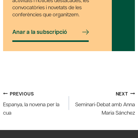
activitats i notícies destacades, les
convocatòries i novetats de les
conferències que organitzem.
Anar a la subscripció
Post
PREVIOUS
NEXT
navigation
Espanya, la novena per la
Seminari-Debat amb Anna
cua
Maria Sánchez