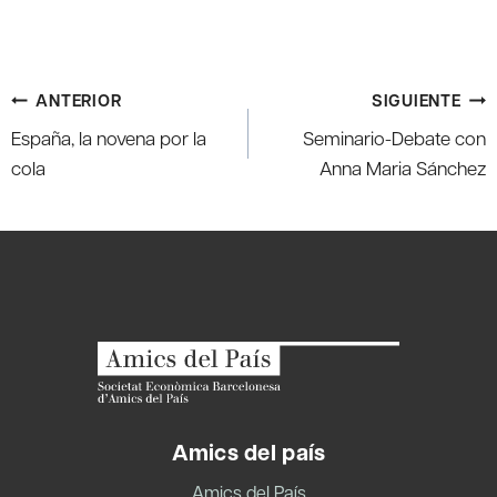
Navegación
ANTERIOR
SIGUIENTE
de
España, la novena por la
Seminario-Debate con
entradas
cola
Anna Maria Sánchez
Amics del país
Amics del País