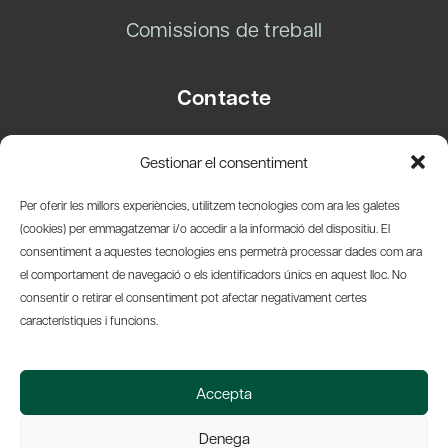
Comissions de treball
Contacte
Carrer Basea, 8
Gestionar el consentiment
08003 Barcelona
T.
+34 93 319 28 54
Per oferir les millors experiències, utilitzem tecnologies com ara les galetes
info@amicsdelpais.com
(cookies) per emmagatzemar i/o accedir a la informació del dispositiu. El
consentiment a aquestes tecnologies ens permetrà processar dades com ara
Suscripció Newsletter
el comportament de navegació o els identificadors únics en aquest lloc. No
consentir o retirar el consentiment pot afectar negativament certes
LinkedIn
YouTub
X
Bl
característiques i funcions.
© 2026 Societat Econòmica Barcelonesa d'Amics del País
Accepta
Política de Privacidad y Avís Legal
Política de Cookies
Denega
Web by Ideamatic