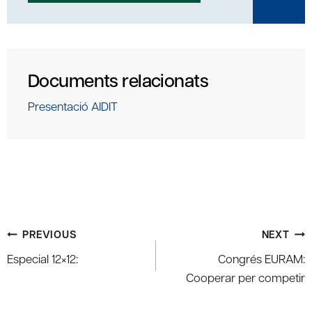
Documents relacionats
Presentació AIDIT
Post
PREVIOUS
NEXT
navigation
Especial 12×12:
Congrés EURAM:
Cooperar per competir