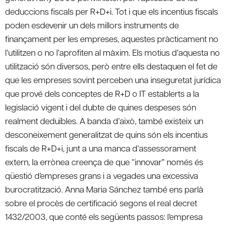
deduccions fiscals per R+D+i. Tot i que els incentius fiscals
poden esdevenir un dels millors instruments de
finançament per les empreses, aquestes pràcticament no
l’utilitzen o no l’aprofiten al màxim. Els motius d’aquesta no
utilització són diversos, però entre ells destaquen el fet de
que les empreses sovint perceben una inseguretat jurídica
que prové dels conceptes de R+D o IT establerts a la
legislació vigent i del dubte de quines despeses són
realment deduïbles. A banda d’això, també existeix un
desconeixement generalitzat de quins són els incentius
fiscals de R+D+i, junt a una manca d’assessorament
extern, la errònea creença de que “innovar” només és
qüestió d’empreses grans i a vegades una excessiva
burocratització. Anna Maria Sánchez també ens parlà
sobre el procès de certificació segons el real decret
1432/2003, que conté els següents passos: l’empresa