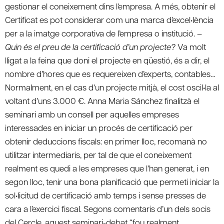
gestionar el coneixement dins l’empresa. A més, obtenir el
Certificat es pot considerar com una marca d’excel•lència
per a la imatge corporativa de l’empresa o institució. –
Quin és el preu de la certificació d’un projecte?
Va molt
lligat a la feina que doni el projecte en qüestió, és a dir, el
nombre d’hores que es requereixen d’experts, contables…
Normalment, en el cas d’un projecte mitjà, el cost oscil•la al
voltant d’uns 3.000 €. Anna Maria Sánchez finalitzà el
seminari amb un consell per aquelles empreses
interessades en iniciar un procés de certificació per
obtenir deduccions fiscals: en primer lloc, recomanà no
utilitzar intermediaris, per tal de que el coneixement
realment es quedi a les empreses que l’han generat, i en
segon lloc, tenir una bona planificació que permeti iniciar la
sol•licitud de certificació amb temps i sense presses de
cara a l’exercici fiscal. Segons comentaris d’un dels socis
del Cercle, aquest seminari-debat “fou realment