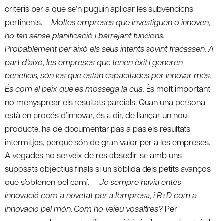
criteris per a que se’n puguin aplicar les subvencions
pertinents. –
Moltes empreses que investiguen o innoven,
ho fan sense planificació i barrejant funcions.
Probablement per això els seus intents sovint fracassen. A
part d’això, les empreses que tenen èxit i generen
beneficis, són les que estan capacitades per innovar més.
És com el peix que es mossega la cua.
És molt important
no menysprear els resultats parcials. Quan una persona
està en procés d’innovar, és a dir, de llançar un nou
producte, ha de documentar pas a pas els resultats
intermitjos, perquè són de gran valor per a les empreses.
A vegades no serveix de res obsedir-se amb uns
suposats objectius finals si un s’oblida dels petits avanços
que s’obtenen pel camí. –
Jo sempre havia entès
innovació com a novetat per a l’empresa, i R+D com a
innovació pel món. Com ho veieu vosaltres?
Per