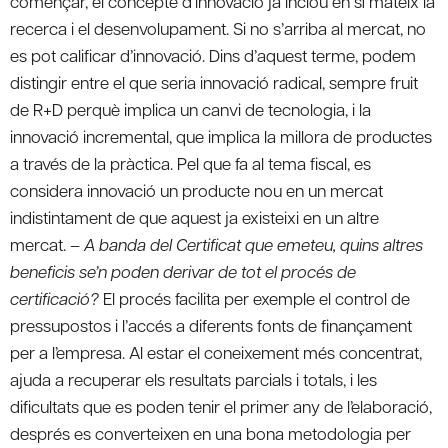
començar, el concepte d’innovació ja inclou en sí mateix la
recerca i el desenvolupament. Si no s’arriba al mercat, no
es pot calificar d’innovació. Dins d’aquest terme, podem
distingir entre el que seria innovació radical, sempre fruit
de R+D perquè implica un canvi de tecnologia, i la
innovació incremental, que implica la millora de productes
a través de la pràctica. Pel que fa al tema fiscal, es
considera innovació un producte nou en un mercat
indistintament de que aquest ja existeixi en un altre
mercat. –
A banda del Certificat que emeteu, quins altres
beneficis se’n poden derivar de tot el procés de
certificació?
El procés facilita per exemple el control de
pressupostos i l’accés a diferents fonts de finançament
per a l’empresa. Al estar el coneixement més concentrat,
ajuda a recuperar els resultats parcials i totals, i les
dificultats que es poden tenir el primer any de l’elaboració,
després es converteixen en una bona metodologia per