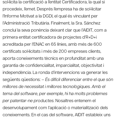
sol•licita la certificació a l’entitat Certificadora, la qual si
procedeix, l’emet. Després l’empresa ha de sol•licitar
l’Informe Motivat a la DGDI, el qual és vinculant per
l’Administració Tributària. Finalment, la Sra. Sánchez
concluí la seva ponència deixant clar que l’AIDIT, com a
primera entitat certificadora de projectes d’R+D+i
acreditada per l’ENAC en 65 línies, amb més de 600
certificats sol•licitats i més de 200 empreses clients,
aporta coneixements tècnics en profunditat amb una
garantia de confidencialitat, imparcialitat, objectivitat i
independència. La ronda d’intervencions va generar les
següents qüestions: –
És difícil diferenciar entre el que són
millores de necessitat i millores tecnològiques. Amb el
tema del software, per exemple, hi ha molts problemes
per patentar-ne productes.
Nosaltres entenem el
desenvolupament com l’aplicació o materialització dels
coneixements. En el cas del software, AIDIT estableix uns