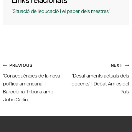
‘Situació de l’educació i el paper dels mestres’
Post
PREVIOUS
NEXT
navigation
‘Conseqüències de la nova
‘Desafiaments actuals dels
política americana’ |
docents’ | Debat Amics del
Barcelona Tribuna amb
País
John Carlin