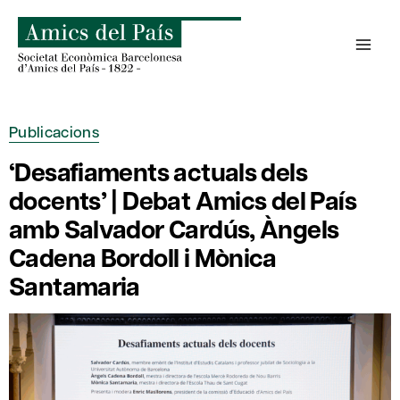
Skip
to
content
Publicacions
‘Desafiaments actuals dels
docents’ | Debat Amics del País
amb Salvador Cardús, Àngels
Cadena Bordoll i Mònica
Santamaria