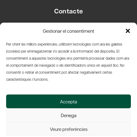
Contacte
Carrer Basea, 8
Gestionar el consentiment
08003 Barcelona
T.
+34 93 319 28 54
Per oferir les millors experiències, utilitzem tecnologies com ara les galetes
info@amicsdelpais.com
(cookies) per emmagatzemar i/o accedir a la informació del dispositiu. El
consentiment a aquestes tecnologies ens permetrà processar dades com ara
Suscripció Newsletter
el comportament de navegació o els identificadors únics en aquest lloc. No
consentir o retirar el consentiment pot afectar negativament certes
LinkedIn
YouTub
X
Bl
característiques i funcions.
© 2026 Societat Econòmica Barcelonesa d'Amics del País
Accepta
Política de Privacidad y Avís Legal
Política de Cookies
Denega
Web by Ideamatic
Veure preferències