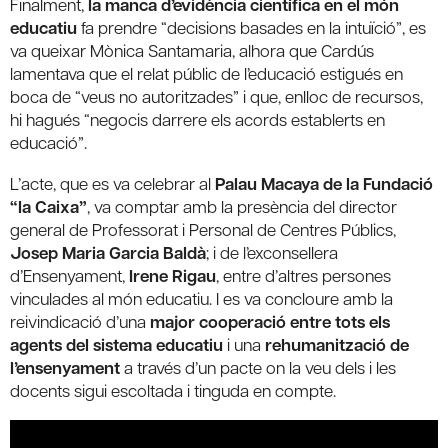
Finalment,
la manca d’evidència científica en el món
educatiu
fa prendre “decisions basades en la intuïció”, es
va queixar Mònica Santamaria, alhora que Cardús
lamentava que el relat públic de l’educació estigués en
boca de “veus no autoritzades” i que, enlloc de recursos,
hi hagués “negocis darrere els acords establerts en
educació”.
L’acte, que es va celebrar al
Palau Macaya de la Fundació
“la Caixa”
, va comptar amb la presència del director
general de Professorat i Personal de Centres Públics,
Josep Maria Garcia Baldà
; i de l’exconsellera
d’Ensenyament,
Irene Rigau
, entre d’altres persones
vinculades al món educatiu. I es va concloure amb la
reivindicació d’una
major cooperació entre tots els
agents del sistema educatiu
i una
rehumanització de
l’ensenyament
a través d’un pacte on la veu dels i les
docents sigui escoltada i tinguda en compte.