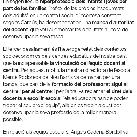
En segon lloc, la
hiperprotecció dels infants i joves per
part de les famílies
, “reflex de les pròpies inseguretats
dels adults” en un context social d’incertesa constant,
segons Cardús, ha desembocat en una
manca d’autoritat
del docent
, que veu augmentar les dificultats a l’hora de
desenvolupar la seva tasca.
El tercer desafiament és l’heterogeneïtat dels contextos
socioeconòmics dels centres educatius del nostre país,
que fa indispensable
la vinculació de l’equip docent al
centre.
Per aquest motiu, la mestra i directora de l’escola
Mercè Rodoreda de Nou Barris va demanar, per una
banda, que part de la
formació del professorat sigui al
centre i per al centre
; i per l’altra, va reclamar
el dret dels
docents a escollir escola
: “els educadors han de poder
trobar el seu propi equip”, allà on es trobin a gust per
desenvolupar la seva professió de la millor manera
possible.
En relació als equips escolars, Àngels Cadena Bordoll va