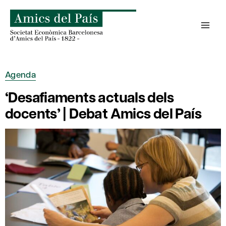
Skip
to
content
Agenda
‘Desafiaments actuals dels
docents’ | Debat Amics del País