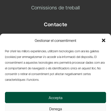
Comissions de treball
Contacte
Carrer Basea, 8
Gestionar el consentiment
08003 Barcelona
T.
+34 93 319 28 54
Per oferir les millors experiències, utilitzem tecnologies com ara les galetes
info@amicsdelpais.com
(cookies) per emmagatzemar i/o accedir a la informació del dispositiu. El
consentiment a aquestes tecnologies ens permetrà processar dades com ara
Suscripció Newsletter
el comportament de navegació o els identificadors únics en aquest lloc. No
consentir o retirar el consentiment pot afectar negativament certes
LinkedIn
YouTub
X
Bl
característiques i funcions.
© 2026 Societat Econòmica Barcelonesa d'Amics del País
Accepta
Política de Privacidad y Avís Legal
Política de Cookies
Denega
Web by Ideamatic