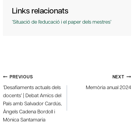
Links relacionats
‘Situació de l’educació i el paper dels mestres’
Post
PREVIOUS
NEXT
navigation
‘Desafiaments actuals dels
Memòria anual 2024
docents’ | Debat Amics del
País amb Salvador Cardús,
Àngels Cadena Bordoll i
Mònica Santamaria