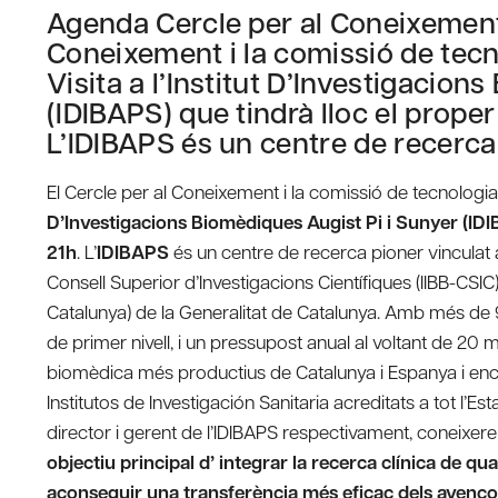
Agenda Cercle per al Coneixement 
Coneixement i la comissió de tec
Visita a l’Institut D’Investigacion
(IDIBAPS) que tindrà lloc el proper 
L’IDIBAPS és un centre de recerca 
El Cercle per al Coneixement i la comissió de tecnolog
D’Investigacions Biomèdiques Augist Pi i Sunyer (ID
21h
. L’
IDIBAPS
és un centre de recerca pioner vinculat a 
Consell Superior d’Investigacions Científiques (IIBB-CSI
Catalunya) de la Generalitat de Catalunya. Amb més de 90
de primer nivell, i un pressupost anual al voltant de 20 
biomèdica més productius de Catalunya i Espanya i encapça
Institutos de Investigación Sanitaria acreditats a tot l’Es
director i gerent de l’IDIBAPS respectivament, coneixer
objectiu principal d’ integrar la recerca clínica de qu
aconseguir una transferència més eficaç dels avenços