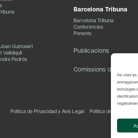
s
Barcelona Tribuna
Tribuna
Barcelona Tribuna
Conferències
Ponents
 Joan Guinovart
Publicacions
 Valldejuli
andre Pedrós
Comissions de treball
Per oferir le
emmagatzemar
tecnologies 
identificador
negativament 
Política de Privacidad y Avís Legal
Política de Cookies
A