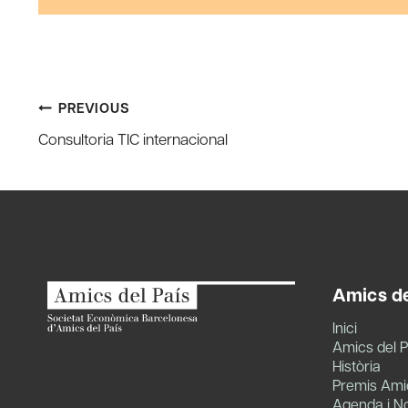
Post
PREVIOUS
Consultoria TIC internacional
navigation
Amics de
Inici
Amics del P
Història
Premis Amic
Agenda i No