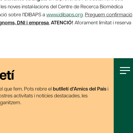
les noves instal•lacions del Centre de Recerca Biomèdica
ació sobre l’IDIBAPS a
www.idibaps.org
.
Preguem confirmació
gnoms, DNI i empresa
.
ATENCIÓ!
Aforament limitat i reserva
etí
t el que fem. Pots rebre el
butlletí d’Amics del País
i
tres activitats i notícies destacades, les
rganitzem.