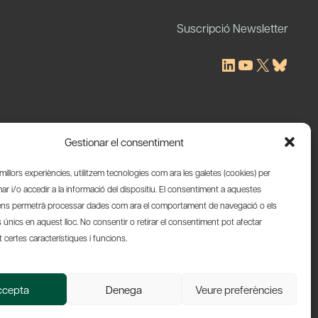
Suscripció Newsletter
LinkedIn
YouTube
X
Blues
Gestionar el consentiment
s millors experiències, utilitzem tecnologies com ara les galetes (cookies) per
 i/o accedir a la informació del dispositiu. El consentiment a aquestes
ens permetrà processar dades com ara el comportament de navegació o els
s únics en aquest lloc. No consentir o retirar el consentiment pot afectar
certes característiques i funcions.
Web by Ideamatic
ccepta
Denega
Veure preferències