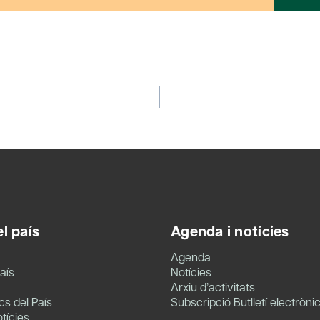
l país
Agenda i notícies
Agenda
aís
Notícies
Arxiu d’activitats
s del País
Subscripció Butlletí electròni
tícies