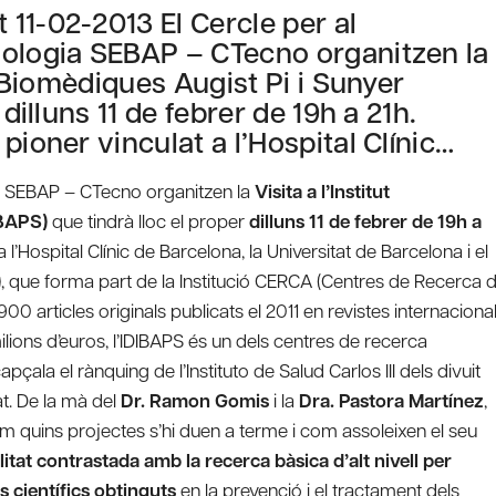
11-02-2013 El Cercle per al
nologia SEBAP – CTecno organitzen la
s Biomèdiques Augist Pi i Sunyer
dilluns 11 de febrer de 19h a 21h.
pioner vinculat a l’Hospital Clínic…
ia SEBAP – CTecno organitzen la
Visita a l’Institut
IBAPS)
que tindrà lloc el proper
dilluns 11 de febrer de 19h a
l’Hospital Clínic de Barcelona, la Universitat de Barcelona i el
C), que forma part de la Institució CERCA (Centres de Recerca 
0 articles originals publicats el 2011 en revistes internaciona
milions d’euros, l’IDIBAPS és un dels centres de recerca
la el rànquing de l’Instituto de Salud Carlos III dels divuit
tat. De la mà del
Dr. Ramon Gomis
i la
Dra. Pastora Martínez
,
em quins projectes s’hi duen a terme i com assoleixen el seu
alitat contrastada amb la recerca bàsica d’alt nivell per
 científics obtinguts
en la prevenció i el tractament dels