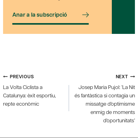
Anar a la subscripció
Post
PREVIOUS
NEXT
navigation
La Volta Ciclista a
Josep Maria Pujol: ‘La Nit
Catalunya: èxit esportiu,
és fantàstica si contagia un
repte econòmic
missatge d’optimisme
enmig de moments
d’oportunitats’