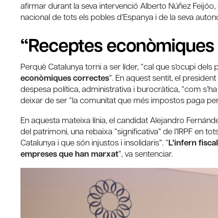
afirmar durant la seva intervenció Alberto Núñez Feijóo, q
nacional de tots els pobles d’Espanya i de la seva auton
“Receptes econòmiques 
Perquè Catalunya torni a ser líder, “cal que s’ocupi dels p
econòmiques correctes
”. En aquest sentit, el preside
despesa política, administrativa i burocràtica, “com s’ha
deixar de ser “la comunitat que més impostos paga pe
En aquesta mateixa línia, el candidat Alejandro Fernánd
del patrimoni, una rebaixa “significativa” de l’IRPF en t
Catalunya i que són injustos i insolidaris”. “
L’infern fisc
empreses que han marxat
”, va sentenciar.