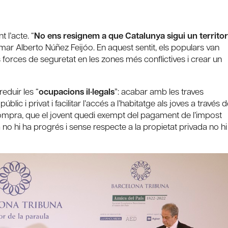
 l’acte. “
No ens resignem a que Catalunya sigui un territor
irmar Alberto Núñez Feijóo. En aquest sentit, els populars van
s forces de seguretat en les zones més conflictives i crear un
eduir les “
ocupacions il·legals
”: acabar amb les traves
lic i privat i facilitar l’accés a l’habitatge als joves a través 
de compra, que el jovent quedi exempt del pagament de l’impost
 no hi ha progrés i sense respecte a la propietat privada no hi