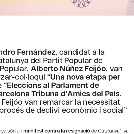
ndro Fernández
, candidat a la
atalunya del Partit Popular de
t Popular,
Alberto Núñez Feijóo
, van
zar-col·loqui “
Una nova etapa per
 “
Eleccions al Parlament de
arcelona Tribuna d’Amics del País
.
 Feijóo van remarcar la necessitat
“procés de declivi econòmic i social”
unya són un
manifest contra la resignació
de Catalunya”, va