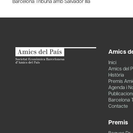
navigation
Barcelona Tribuna amb Salvador Illa
Amics de
Inici
Amics del P
Història
Premis Amic
Agenda i No
Publicacion
Barcelona 
Contacte
Premis
Beques Dr.