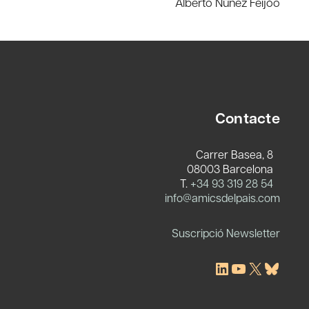
Alberto Núñez Feijóo
Contacte
Carrer Basea, 8
08003 Barcelona
T.
+34 93 319 28 54
c
info@amicsdelpais.com
Suscripció Newsletter
LinkedIn
YouTube
X
Blues