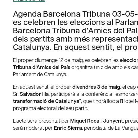
Agenda Barcelona Tribuna 03-05-
es celebren les eleccions al Parla
Barcelona Tribuna d’Amics del Paí
dels partits amb més representaci
Catalunya. En aquest sentit, el pr
El proper diumenge 12 de maig, es celebren les
eleccio
Tribuna d’Amics del País
organitza un cicle amb els can
Parlament de Catalunya.
En aquest sentit, el proper
divendres 3 de maig
, el cap
Sr.
Salvador Illa
, participarà a la conferència i esmorzar-
transformació de Catalunya
”, que tindrà lloc a l’Hotel
programa electoral del seu partit.
L’acte serà presentat per
Miquel Roca i Junyent
, pres
serà moderat per
Enric Sierra
, periodista de La Vangua