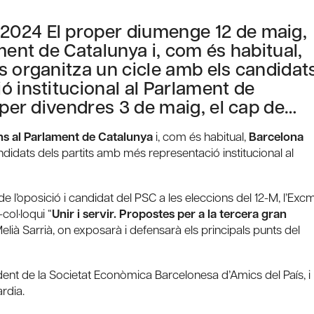
2024 El proper diumenge 12 de maig,
ment de Catalunya i, com és habitual,
s organitza un cicle amb els candidat
ó institucional al Parlament de
oper divendres 3 de maig, el cap de…
ns al Parlament de Catalunya
i, com és habitual,
Barcelona
didats dels partits amb més representació institucional al
 de l’oposició i candidat del PSC a les eleccions del 12-M, l’Excm
col·loqui “
Unir i servir. Propostes per a la tercera gran
 Melià Sarrià, on exposarà i defensarà els principals punts del
ident de la Societat Econòmica Barcelonesa d’Amics del País, i
rdia.