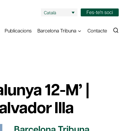
Fes-te'n soci
Català
Publicacions
Barcelona Tribuna
Contacte
alunya 12-M’ |
lvador Illa
Barcelona Tribuna