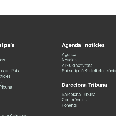
l país
Agenda i notícies
Agenda
aís
Notícies
Arxiu d’activitats
s del País
Subscripció Butlletí electròni
tícies
s
Barcelona Tribuna
Tribuna
Barcelona Tribuna
Conferències
Ponents
 Joan Guinovart