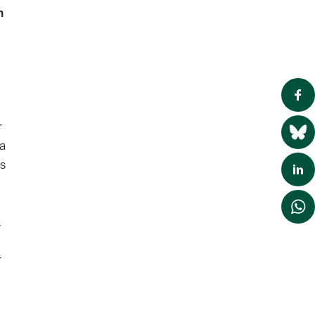
m
r
 a
rs
,
r