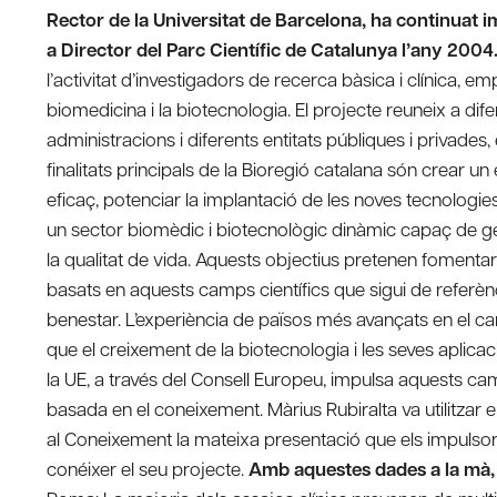
Rector de la Universitat de Barcelona, ha continuat i
a Director del Parc Científic de Catalunya l’any 2004
l’activitat d’investigadors de recerca bàsica i clínica, 
biomedicina i la biotecnologia. El projecte reuneix a dif
administracions i diferents entitats públiques i privades, 
finalitats principals de la Bioregió catalana són crear u
eficaç, potenciar la implantació de les noves tecnologies 
un sector biomèdic i biotecnològic dinàmic capaç de g
la qualitat de vida. Aquests objectius pretenen fomentar 
basats en aquests camps científics que sigui de referènci
benestar. L’experiència de països més avançats en el ca
que el creixement de la biotecnologia i les seves aplica
la UE, a través del Consell Europeu, impulsa aquests c
basada en el coneixement. Màrius Rubiralta va utilitzar
al Coneixement la mateixa presentació que els impulsors
conéixer el seu projecte.
Amb aquestes dades a la mà, e