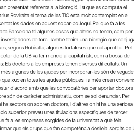
n presentat referents a la bioregió, i sí que es computa el
s Roviralta el tema de les TIC està molt contemplat en el
sentat les dades en aquest sopar-col.loqui. Pel que fa a les
ralta Barcelona té algunes coses que altres no tenen, com per
 a investigadors de fora. També tenim una bioregió que conjug
cs, segons Rubiralta, algunes fortaleses que cal aprofitar. Pel
 rector de la UB va fer menció al capital risk, com a bossa de
: Els doctors a les empreses tenen diverses dificultats. Un
 a més algunes de les ajudes per incorporar-les són de vegade
es que xuclen totes les ajudes públiques, i a més creen conveni
a estar d’acord amb que les convocatòries per aportar doctors
pre són de caràcter administratiu, com se sol denunciar. Per
 ha sectors on sobren doctors, i d’altres on hi ha una seriosa
ió superior preveu unes titulacions específiques de tercer
que fa a les empreses sorgides de la universitat a què fèia
irmar que els grups que fan competència deslleial sorgits de l