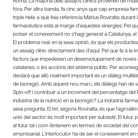
Roma: La majoria dels assajos clínics provenen de multin
fóra. Per altra banda, fa cinc anys que cap empresa farm
triple hèlix a què feia referència Màrius Roviralta durant 
farmacèutica està al marge d’aquestes sinergies. Pel que
potser el coneixement no s’hagi generat a Catalunya, el 
El problema real, en la seva opinió, és que els productes
un assaig clínic directament des d’aquí. Pel que fa a la 
factors que impedeixen un desenvolupament de noves mol
catalanes, o les accions del sistema públic. Per aconsegu
declarà que allò realment important és un diàleg multila
de bioregió. Amb aquest nou marc, els diàlegs han de ser
Spin-off i contribuir a un increment del percentatge del 
indústria de la nutrició en la bioregió? La indústria farm
seva pregunta. El fet, segons Roviralta, és que l’agroali
unió del sector és molt important per subsistir. El futur, p
al futur tal i com l’entenem en termes de societat del c
empresarial. L’interlocutor ha de ser el coneixement en