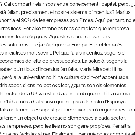
al compartir els riscos entre coneixement i capital, però, ¿
stà fallant precisament el nostre sistema d’incentius? Màrius
conomia el 90% de les empreses són Pimes. Aquí, per tant, no 
tres llocs. Per això també és més complicat que l’empresa
taformes tecnològiques. Aquestes reuneixen sectors
es solucions que ja s’apliquen a Europa. El problema és,
niciatives molt sovint. Pel que fa als incentius, segons el
economics de falta de pressupostos. La solució, segons la
aber quin tipus d’incentius fan falta. Maria Mirabet: Hi ha
erò a la universitat no hi ha cultura d’spin-off accentuada.
ia saber, si ens ho pot explicar, ¿quins són els elementes
? El rector de la UB va estar d’acord amb que no hi ha cultura
ue n’hi ha més a Catalunya que no pas a la resta d’Espanya
rsitats no tenen pressupost per incentivar, però organismes co
 si tenen un objectiu de creació d’empreses a cada sector.
itats i empreses, però les lleis no són gaire propícies. Per altra
 que no facin les altres. Finalment, ¿per què no es computa el