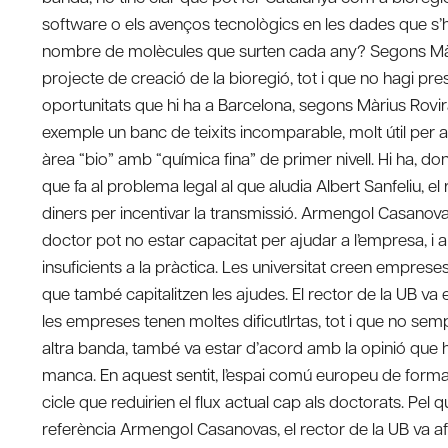
software o els avenços tecnològics en les dades que s’ha
nombre de molècules que surten cada any? Segons Màriu
projecte de creació de la bioregió, tot i que no hagi pre
oportunitats que hi ha a Barcelona, segons Màrius Rovi
exemple un banc de teixits incomparable, molt útil per
àrea “bio” amb “química fina” de primer nivell. Hi ha, don
que fa al problema legal al que aludia Albert Sanfeliu, el
diners per incentivar la transmissió. Armengol Casanovas
doctor pot no estar capacitat per ajudar a l’empresa, i
insuficients a la pràctica. Les universitat creen empres
que també capitalitzen les ajudes. El rector de la UB v
les empreses tenen moltes dificutlrtas, tot i que no sem
altra banda, també va estar d’acord amb la opinió que hi
manca. En aquest sentit, l’espai comú europeu de formac
cicle que reduirien el flux actual cap als doctorats. Pel 
referència Armengol Casanovas, el rector de la UB va af