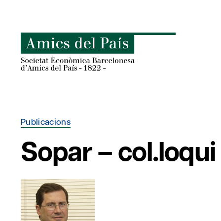
Skip
to
content
Publicacions
Sopar – col.loqu