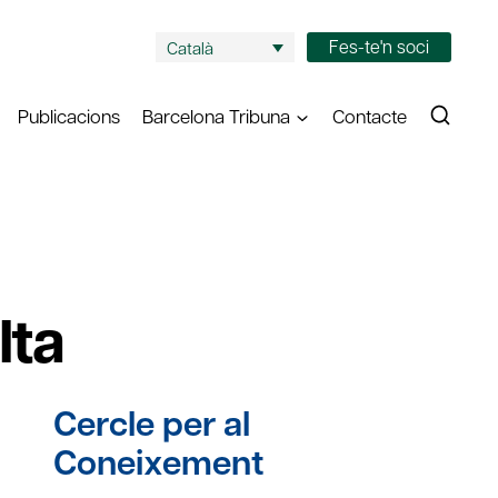
Fes-te'n soci
Català
Publicacions
Barcelona Tribuna
Contacte
lta
Cercle per al
Coneixement