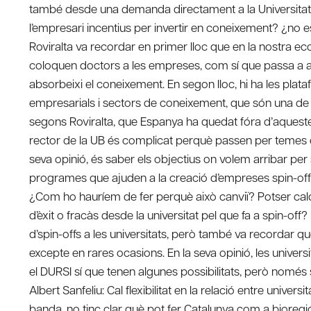
també desde una demanda directament a la Universitat? C
l’empresari incentius per invertir en coneixement? ¿no e
Roviralta va recordar en primer lloc que en la nostra e
coloquen doctors a les empreses, com sí que passa a al
absorbeixi el coneixement. En segon lloc, hi ha les pla
empresarials i sectors de coneixement, que són una de l
segons Roviralta, que Espanya ha quedat fóra d’aquestes i
rector de la UB és complicat perquè passen per temes 
seva opinió, és saber els objectius on volem arribar per s
programes que ajuden a la creació d’empreses spin-off, p
¿Com ho hauríem de fer perquè això canviï? Potser caldr
d’èxit o fracàs desde la universitat pel que fa a spin-off
d’spin-offs a les universitats, però també va recordar q
excepte en rares ocasions. En la seva opinió, les unive
el DURSI sí que tenen algunes possibilitats, però només
Albert Sanfeliu: Cal flexibilitat en la relació entre univers
banda, no tinc clar què pot fer Catalunya com a bioregió