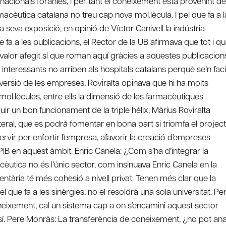
acionals forànies, i per tant el coneixement està provenint de
acèutica catalana no treu cap nova mol.lècula. I pel que fa a l
la seva exposició, en opinió de Víctor Canivell la indústria
 fa a les publicacions, el Rector de la UB afirmava que tot i q
valor afegit sí que roman aquí gràcies a aquestes publicacion
 interessants no arriben als hospitals catalans perquè se’n faci
inversió de les empreses, Roviralta opinava que hi ha molts
.lècules, entre ells la dimensió de les farmacèutiques
ir un bon funcionament de la triple hèlix, Màrius Roviralta
teral, que es podrà fomentar en bona part si triomfa el projec
vir per enfortir l’empresa, afavorir la creació d’empreses
PIB en aquest àmbit. Enric Canela: ¿Com s’ha d’integrar la
acèutica no és l’únic sector, com insinuava Enric Canela en la
mentària té més cohesió a nivell privat. Tenen més clar que la
el que fa a les sinèrgies, no el resoldrà una sola universitat. Pe
oneixement, cal un sistema cap a on s’encamini aquest sector
 sí. Pere Monràs: La transferència de coneixement, ¿no pot an