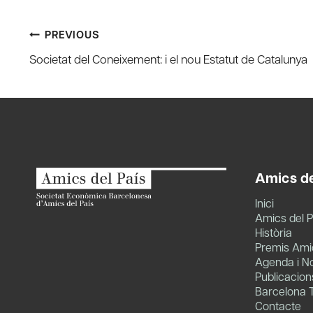
Post
PREVIOUS
Societat del Coneixement: i el nou Estatut de Catalunya
navigation
Amics de
Inici
Amics del P
Història
Premis Amic
Agenda i No
Publicacion
Barcelona 
Contacte