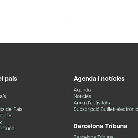
l país
Agenda i notícies
Agenda
aís
Notícies
Arxiu d’activitats
s del País
Subscripció Butlletí electròni
tícies
s
Barcelona Tribuna
Tribuna
Barcelona Tribuna