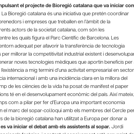
mpulsant el projecte de Bioregió catalana que va iniciar co
.
La Bioregió catalana és una iniciativa que pretén coordinar
emprenedors i empreses que treballen en l’àmbit de la
erents actors de la societat catalana, com són les
entre les quals figura el Parc Científic de Barcelona. Les
n entorn adequat per afavorir la transferència de tecnologia
per millorar la competitivitat industrial existent i desenvolupa
enerar noves tecnologies mèdiques que aportin beneficis per
l’existència a mig termini d’una activitat empresarial en secto
a internacional i amb una incidència clara en la millora del
mp de les ciències de la vida ha posat de manifest el paper
cions té en el desenvolupament econòmic del país. Així mateix
amps com a pilar per fer d’Europa una important economia
 en el marc del sopar-col.loqui amb els membres del Cercle pe
 de la bioregió catalana han utilitzat a Europa per donar a
s va iniciar el debat amb els assistents al sopar.
Jordi