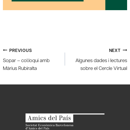
Post
PREVIOUS
NEXT
navigation
Sopar – col.loqui amb
Algunes dades i lectures
Màrius Rubiralta
sobre el Cercle Virtual