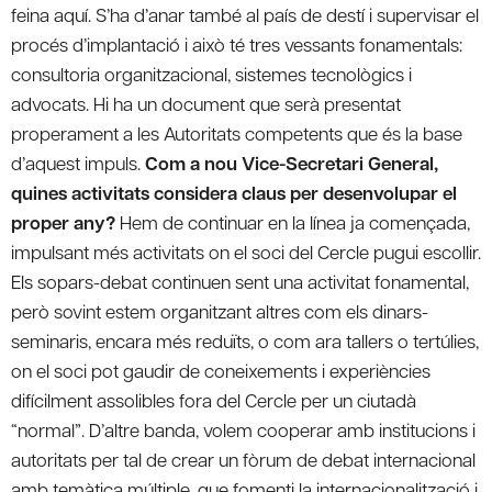
feina aquí. S’ha d’anar també al país de destí i supervisar el
procés d’implantació i això té tres vessants fonamentals:
consultoria organitzacional, sistemes tecnològics i
advocats. Hi ha un document que serà presentat
properament a les Autoritats competents que és la base
d’aquest impuls.
Com a nou Vice-Secretari General,
quines activitats considera claus per desenvolupar el
proper any?
Hem de continuar en la línea ja començada,
impulsant més activitats on el soci del Cercle pugui escollir.
Els sopars-debat continuen sent una activitat fonamental,
però sovint estem organitzant altres com els dinars-
seminaris, encara més reduïts, o com ara tallers o tertúlies,
on el soci pot gaudir de coneixements i experiències
difícilment assolibles fora del Cercle per un ciutadà
“normal”. D’altre banda, volem cooperar amb institucions i
autoritats per tal de crear un fòrum de debat internacional
amb temàtica múltiple, que fomenti la internacionalització i