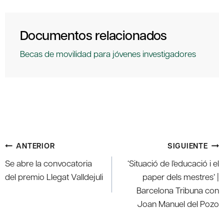
Documentos relacionados
Becas de movilidad para jóvenes investigadores
Navegación
ANTERIOR
SIGUIENTE
de
Se abre la convocatoria
‘Situació de l’educació i el
entradas
del premio Llegat Valldejuli
paper dels mestres’ |
Barcelona Tribuna con
Joan Manuel del Pozo