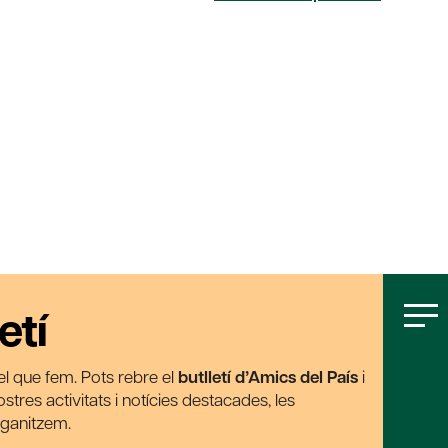
etí
t el que fem. Pots rebre el
butlletí d’Amics del País
i
tres activitats i notícies destacades, les
rganitzem.