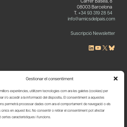
Carrer Basea, 8
08003 Barcelona
T.
+34 93 319 28 54
c
info@amicsdelpais.com
Suscripció Newsletter
LinkedIn
YouTube
X
Blues
Gestionar el consentiment
s millors experiències, utilitzem tecnologies com ara les galetes (cookies) per
 i/o accedir a la informació del dispositiu. El consentiment a aquestes
ens permetrà processar dades com ara el comportament de navegació o els
s únics en aquest lloc. No consentir o retirar el consentiment pot afectar
certes característiques i funcions.
Web by Ideamatic