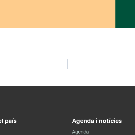
l país
Agenda i notícies
Agenda