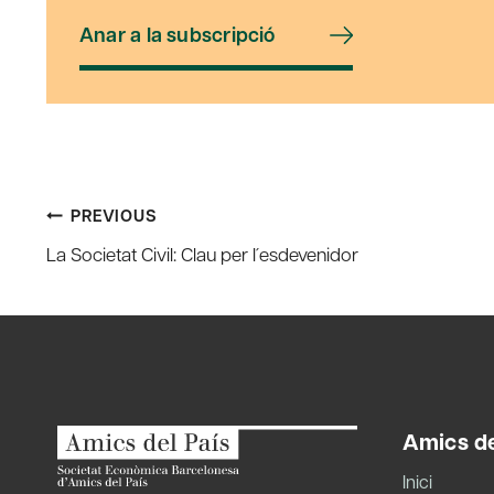
Anar a la subscripció
Post
PREVIOUS
La Societat Civil: Clau per l´esdevenidor
navigation
Amics de
Inici