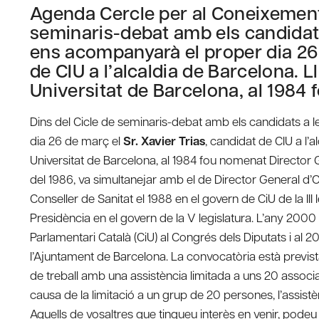
Agenda Cercle per al Coneixement
seminaris-debat amb els candidat
ens acompanyarà el proper dia 26 
de CIU a l’alcaldia de Barcelona. L
Universitat de Barcelona, al 1984
Dins del Cicle de seminaris-debat amb els candidats a
dia 26 de març el
Sr. Xavier Trias
, candidat de CIU a l’a
Universitat de Barcelona, al 1984 fou nomenat Director Gen
del 1986, va simultanejar amb el de Director General d’
Conseller de Sanitat el 1988 en el govern de CiU de la III
Presidència en el govern de la V legislatura. L’any 200
Parlamentari Català (CiU) al Congrés dels Diputats i al 2
l’Ajuntament de Barcelona. La convocatòria està prevista
de treball amb una assistència limitada a uns 20 associa
causa de la limitació a un grup de 20 persones, l’assis
Aquells de vosaltres que tingueu interès en venir, podeu