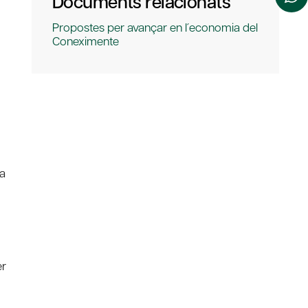
Documents relacionats
Propostes per avançar en l´economia del
Coneximente
 a
er