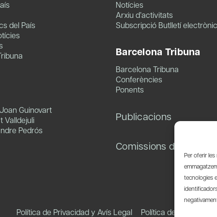
aís
Notícies
Arxiu d’activitats
s del País
Subscripció Butlletí electròni
tícies
s
Barcelona Tribuna
Tribuna
Barcelona Tribuna
Conferències
Ponents
 Joan Guinovart
Publicacions
 Valldejuli
andre Pedrós
Comissions de treball
Per oferir le
emmagatzemar
tecnologies 
identificador
negativament 
Política de Privacidad y Avís Legal
Política de Cookies