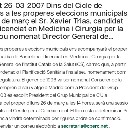
 26-03-2007 Dins del Cicle de
s a les properes eleccions municipals
de març el Sr. Xavier Trias, candidat
licenciat en Medicina i Cirurgia per la
 fou nomenat Director General de…
 les properes eleccions municipals ens acompanyarà el proper
lcaldia de Barcelona. Llicenciat en Medicina i Cirurgia per la
eral de l’Institut Català de la Salut (ICS), càrrec que, a partir
Ordenació i Planificació Sanitària fins al seu nomenament com
 legislatura. El gener de 1996 va ser nomenat Conseller de la
0 emprèn el seu viatge a Madrid com a President del Grup
003 és escollit President del Grup Municipal de CiU a
 pel proper dilluns 26 de març a les 14 hores, serà una sessio
ts del Cercle per al Coneixement. El lloc resta a determinar. P
tència vindrà determinada per rigurós ordre de confirmació.
 enviar un correu electrònic a
secretaria@cperc.net
.