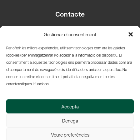
Contacte
Carrer Basea, 8
Gestionar el consentiment
08003 Barcelona
T.
+34 93 319 28 54
Per oferir les millors experiències, utilitzem tecnologies com ara les galetes
info@amicsdelpais.com
(cookies) per emmagatzemar i/o accedir a la informació del dispositiu. El
consentiment a aquestes tecnologies ens permetrà processar dades com ara
Suscripció Newsletter
el comportament de navegació o els identificadors únics en aquest lloc. No
consentir o retirar el consentiment pot afectar negativament certes
LinkedIn
YouTub
X
Bl
característiques i funcions.
© 2026 Societat Econòmica Barcelonesa d'Amics del País
Accepta
Política de Privacidad y Avís Legal
Política de Cookies
Denega
Web by Ideamatic
Veure preferències