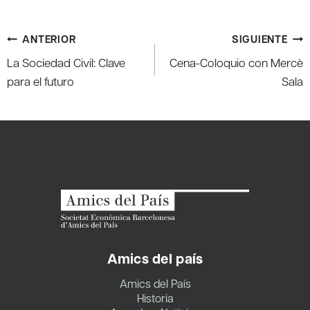
Navegación
ANTERIOR
SIGUIENTE
de
La Sociedad Civil: Clave
Cena-Coloquio con Mercè
entradas
para el futuro
Sala
Amics del país
Amics del País
Historia