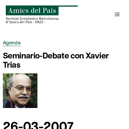
Saltar
al
contenido
Agenda
Seminario-Debate con Xavier
Trias
26-03-2007