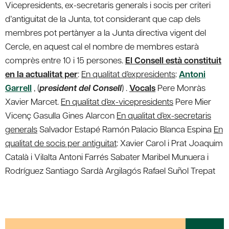
Vicepresidents, ex-secretaris generals i socis per criteri
d’antiguitat de la Junta, tot considerant que cap dels
membres pot pertànyer a la Junta directiva vigent del
Cercle, en aquest cal el nombre de membres estarà
comprès entre 10 i 15 persones.
El Consell està constituit
en la actualitat per
:
En qualitat d’expresidents
:
Antoni
Garrell
, (
president del Consell
) .
Vocals
Pere Monràs
Xavier Marcet.
En qualitat d’ex-vicepresidents
Pere Mier
Vicenç Gasulla Gines Alarcon
En qualitat d’ex-secretaris
generals
Salvador Estapé Ramón Palacio Blanca Espina
En
qualitat de socis per antiguitat
:
Xavier Carol i Prat Joaquim
Català i Vilalta Antoni Farrés Sabater Maribel Munuera i
Rodríguez Santiago Sardà Argilagós Rafael Suñol Trepat