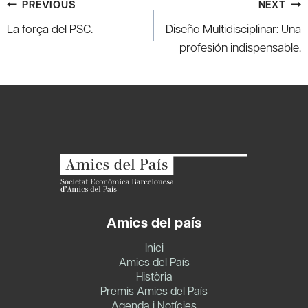
Post
PREVIOUS
NEXT
navigation
La força del PSC.
Diseño Multidisciplinar: Una
profesión indispensable.
Amics del país
Inici
Amics del País
Història
Premis Amics del País
Agenda i Notícies