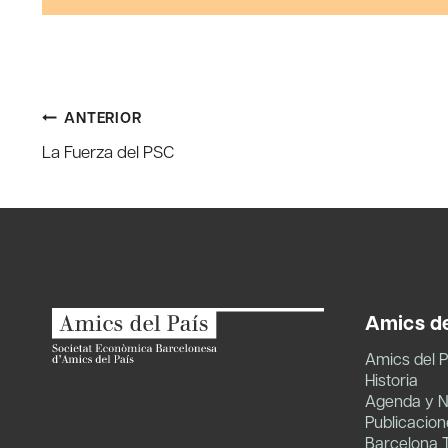
Navegación
ANTERIOR
La Fuerza del PSC
de
entradas
Amics de
Amics del P
Historia
Agenda y N
Publicacion
Barcelona 