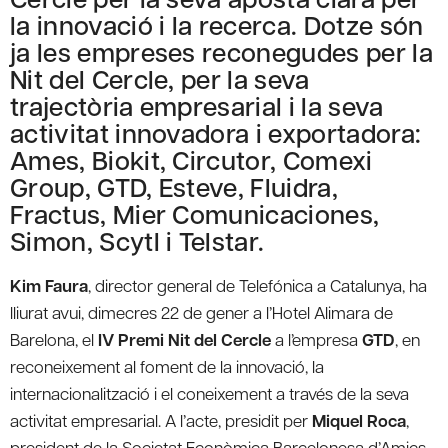
la innovació i la recerca. Dotze són
ja les empreses reconegudes per la
Nit del Cercle, per la seva
trajectòria empresarial i la seva
activitat innovadora i exportadora:
Ames, Biokit, Circutor, Comexi
Group, GTD, Esteve, Fluidra,
Fractus, Mier Comunicaciones,
Simon, Scytl i Telstar.
Kim Faura
, director general de Telefónica a Catalunya, ha
lliurat avui, dimecres 22 de gener a l’Hotel Alimara de
Barelona, el
IV Premi Nit del Cercle
a l’empresa
GTD
, en
reconeixement al foment de la innovació, la
internacionalització i el coneixement a través de la seva
activitat empresarial. A l’acte, presidit per
Miquel Roca
,
president de la Societat Econòmica Barcelonesa d’Amics