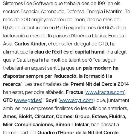
Sistemes i de Software que treballa des de 1991 en els
sectors Espacial, Aeronàutic, Defensa, Energia i Marítim. Té
més de 300 enginyers arreu del món, dedica més del
6,5% de la facturació en R+D i exporta més del 65% de la
facturació a més de 15 països d’Amèrica Llatina, Europa i
Àsia.
Carlos Kinder
, el conseller delegat de GTD, ha
afirmat que
la clau de l’èxit és el capital humà
i ha afegit
que a Catalunya hi ha molt de talent però “cal seguir
treballant en aquest sentit, ja que
un país modern ha
d’apostar sempre per l’educació, la formació i la
recerca
”. Les tres finalistes del
Premi Nit del Cercle 2014
han estat, per odre alfabètic,
Fractus
(
www.fractus.com
),
GTD
(
www.gtd.es
) i
Scytl
(
www.scytl.com
), que, juntament
amb les nou empreses finalistes de les edicions anteriors,
Ames, Biokit, Circutor, Comexi Group, Esteve, Fluidra,
Mier Comunicaciones, Simon i Telstar
, han passat a
formar part del
Quadre d’Honor de la Nit del Cercle
.