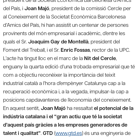
del País, i
Joan Majó
, president de la comissió Cercle per
al Coneixement de la Societat Econòmica Barcelonesa
d’Amics del País, hi han assistit un centenar de persones
provinents del món empresarial i acadèmic, d’entre les
quals el Sr.
Joaquim Gay de Montellà
, president del
Foment del Treball, i el Sr.
Enric Fossas
, rector de la UPC.
L’acte ha tingut lloc en el marc de la
Nit del Cercle
,
enguany la quarta edició d’una trobada empresarial que té
com a objectiu reconèixer la importància del teixit
industrial català a l’hora d’empènyer Catalunya cap a la
recuperació econòmica i, a la vegada, impulsar-la cap a
posicions capdavanteres de l’economia del coneixement.
En aquest sentit,
Joan Majó
ha ressaltat
el potencial de la
indústria catalana i el “gran actiu que té la societat
d’aquest país gràcies a les empreses generadores de
talent i qualitat”
.
GTD
(
www.gtd.es
) és una enginyeria de