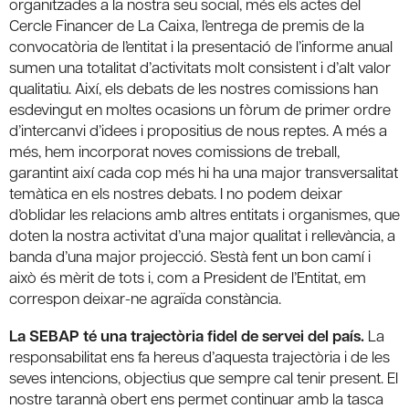
organitzades a la nostra seu social, més els actes del
Cercle Financer de La Caixa, l’entrega de premis de la
convocatòria de l’entitat i la presentació de l’informe anual
sumen una totalitat d’activitats molt consistent i d’alt valor
qualitatiu. Així, els debats de les nostres comissions han
esdevingut en moltes ocasions un fòrum de primer ordre
d’intercanvi d’idees i propositius de nous reptes. A més a
més, hem incorporat noves comissions de treball,
garantint així cada cop més hi ha una major transversalitat
temàtica en els nostres debats. I no podem deixar
d’oblidar les relacions amb altres entitats i organismes, que
doten la nostra activitat d’una major qualitat i rellevància, a
banda d’una major projecció. S’està fent un bon camí i
això és mèrit de tots i, com a President de l’Entitat, em
correspon deixar-ne agraïda constància.
La SEBAP té una trajectòria fidel de servei del país.
La
responsabilitat ens fa hereus d’aquesta trajectòria i de les
seves intencions, objectius que sempre cal tenir present. El
nostre tarannà obert ens permet continuar amb la tasca