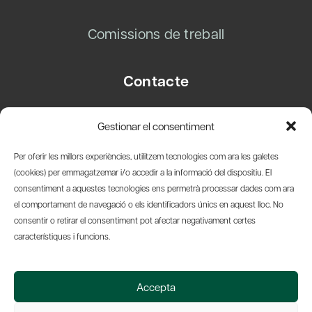
Comissions de treball
Contacte
Carrer Basea, 8
Gestionar el consentiment
08003 Barcelona
T.
+34 93 319 28 54
Per oferir les millors experiències, utilitzem tecnologies com ara les galetes
info@amicsdelpais.com
(cookies) per emmagatzemar i/o accedir a la informació del dispositiu. El
consentiment a aquestes tecnologies ens permetrà processar dades com ara
Suscripció Newsletter
el comportament de navegació o els identificadors únics en aquest lloc. No
consentir o retirar el consentiment pot afectar negativament certes
LinkedIn
YouTub
X
Bl
característiques i funcions.
© 2026 Societat Econòmica Barcelonesa d'Amics del País
Accepta
Política de Privacidad y Avís Legal
Política de Cookies