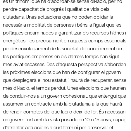
és un trinomi que ha d’abordar-se sense dil•lació, per no
perdre capacitat de progrés i qualitat de vida dels
ciutadans. Unes actuacions que no poden oblidar la
necessària mobilitat de persones i béns, a l’igual que les
polítiques encaminades a garantitzar els recursos hídrics i
energètics. I és precisament en aquests camps essencials
pel desenvolupament de la societat del coneixement on
les polítiques empreses en els darrers temps han sigut
més aviat escasses. Des d’aquesta perspectiva s’aborden
les pròximes eleccions que han de configurar el govern
que desplegarà el nou estatut, i haurà de recuperar, sense
més dil•lació, el temps perdut. Unes eleccions que haurien
de conduir-nos a un govern cohesionat, que entengui que
assumeix un contracte amb la ciutadania a la que haurà
de rendir comptes del que faci o deixi de fer. És necessari
un govern fort amb la vista posada en 10 o 15 anys, capaç
d’afrontar actuacions a curt termini per preservar el