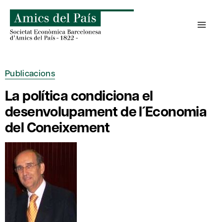
Skip
to
content
Publicacions
La política condiciona el
desenvolupament de l´Economia
del Coneixement