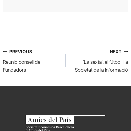
Post
PREVIOUS
NEXT
navigation
Reunio consell de
`La sexta`, el fútbol i la
Fundadors
Societat de la Informació