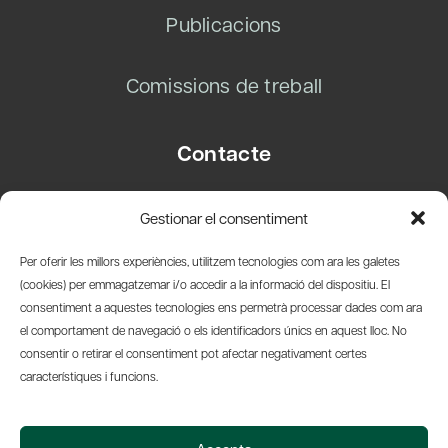
Publicacions
Comissions de treball
Contacte
Carrer Basea, 8
Gestionar el consentiment
08003 Barcelona
T.
+34 93 319 28 54
Per oferir les millors experiències, utilitzem tecnologies com ara les galetes
info@amicsdelpais.com
(cookies) per emmagatzemar i/o accedir a la informació del dispositiu. El
consentiment a aquestes tecnologies ens permetrà processar dades com ara
Suscripció Newsletter
el comportament de navegació o els identificadors únics en aquest lloc. No
consentir o retirar el consentiment pot afectar negativament certes
LinkedIn
YouTub
X
Bl
característiques i funcions.
© 2026 Societat Econòmica Barcelonesa d'Amics del País