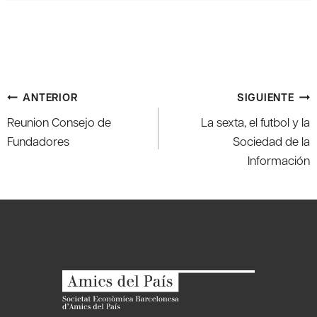
Navegación
ANTERIOR
SIGUIENTE
de
Reunion Consejo de
La sexta, el futbol y la
entradas
Fundadores
Sociedad de la
Información