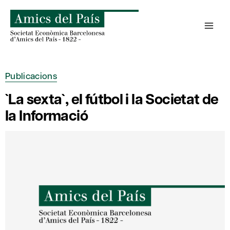
Skip
to
content
Publicacions
`La sexta`, el fútbol i la Societat de
la Informació