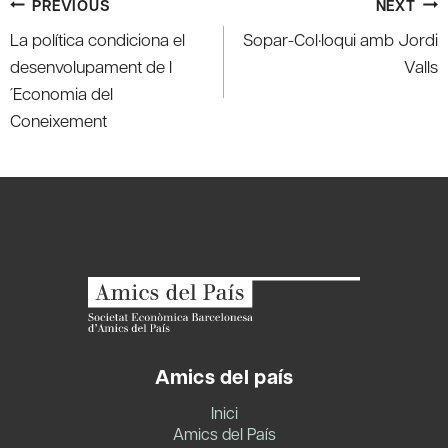
Post
PREVIOUS
NEXT
navigation
La política condiciona el
Sopar-Col·loqui amb Jordi
desenvolupament de l
Valls
´Economia del
Coneixement
Amics del país
Inici
Amics del País