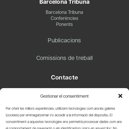
Barcelona Tribuna
Barcelona Tribuna
Conferències
Ponents
Publicacions
Comissions de treball
Contacte
Carrer Basea, 8
Gestionar el consentiment
08003 Barcelona
T.
+34 93 319 28 54
Per oferir les millors experiències, utilitzem tecnologies com ara les galetes
info@amicsdelpais.com
(cookies) per emmagatzemar i/o accedir a la informació del dispositiu. El
consentiment a aquestes tecnologies ens permetrà processar dades com ara
Suscripció Newsletter
el comportament de navegació o els identificadors únics en aquest lloc. No