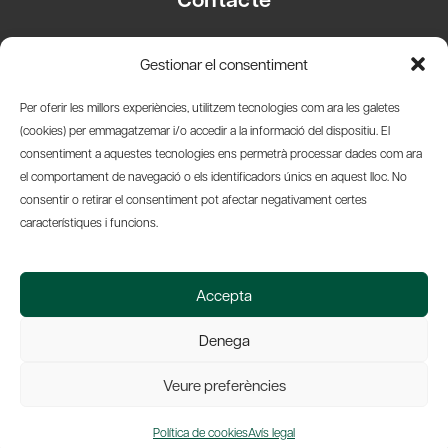
Carrer Basea, 8
Gestionar el consentiment
08003 Barcelona
T.
+34 93 319 28 54
Per oferir les millors experiències, utilitzem tecnologies com ara les galetes
info@amicsdelpais.com
(cookies) per emmagatzemar i/o accedir a la informació del dispositiu. El
consentiment a aquestes tecnologies ens permetrà processar dades com ara
Suscripció Newsletter
el comportament de navegació o els identificadors únics en aquest lloc. No
consentir o retirar el consentiment pot afectar negativament certes
LinkedIn
YouTub
X
Bl
característiques i funcions.
© 2026 Societat Econòmica Barcelonesa d'Amics del País
Accepta
Política de Privacidad y Avís Legal
Política de Cookies
Denega
Web by Ideamatic
Veure preferències
Política de cookies
Avís legal