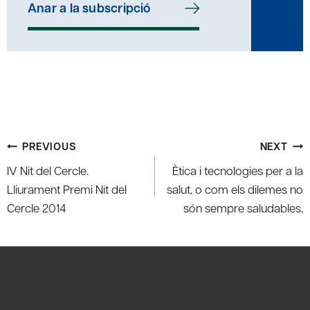
Anar a la subscripció
Post
PREVIOUS
NEXT
navigation
IV Nit del Cercle.
Ètica i tecnologies per a la
Lliurament Premi Nit del
salut, o com els dilemes no
Cercle 2014
són sempre saludables.