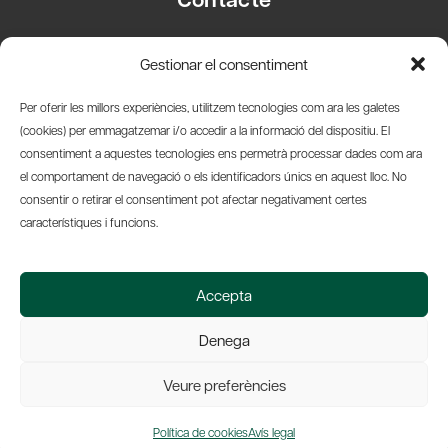
Carrer Basea, 8
Gestionar el consentiment
08003 Barcelona
T.
+34 93 319 28 54
Per oferir les millors experiències, utilitzem tecnologies com ara les galetes
info@amicsdelpais.com
(cookies) per emmagatzemar i/o accedir a la informació del dispositiu. El
consentiment a aquestes tecnologies ens permetrà processar dades com ara
Suscripció Newsletter
el comportament de navegació o els identificadors únics en aquest lloc. No
consentir o retirar el consentiment pot afectar negativament certes
LinkedIn
YouTub
X
Bl
característiques i funcions.
© 2026 Societat Econòmica Barcelonesa d'Amics del País
Accepta
Política de Privacidad y Avís Legal
Política de Cookies
Denega
Web by Ideamatic
Veure preferències
Política de cookies
Avís legal