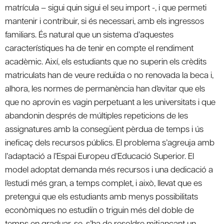
matrícula – sigui quin sigui el seu import -, i que permeti
mantenir i contribuir, si és necessari, amb els ingressos
familiars. És natural que un sistema d’aquestes
característiques ha de tenir en compte el rendiment
acadèmic. Així, els estudiants que no superin els crèdits
matriculats han de veure reduïda o no renovada la beca i,
alhora, les normes de permanència han d’evitar que els
que no aprovin es vagin perpetuant a les universitats i que
abandonin després de múltiples repeticions de les
assignatures amb la consegüent pèrdua de temps i ús
ineficaç dels recursos públics. El problema s’agreuja amb
l’adaptació a l’Espai Europeu d’Educació Superior. El
model adoptat demanda més recursos i una dedicació a
l’estudi més gran, a temps complet, i això, llevat que es
pretengui que els estudiants amb menys possibilitats
econòmiques no estudiïn o triguin més del doble de
temps en graduar-se, s’ha de resoldre mitjançant un