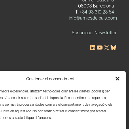
08003 Barcelona
T.
+34 93 319 28 54
c
info@amicsdelpais.com
Suscripció Newsletter
LinkedIn
YouTube
X
Blues
Gestionar el consentiment
s millors experiències, utilitzem tecnologies com ara les galetes (cookies) per
 i/o accedir a la informació del dispositiu. El consentiment a aquestes
ens permetrà processar dades com ara el comportament de navegació o els
s únics en aquest lloc. No consentir o retirar el consentiment pot afectar
certes característiques i funcions.
Web by Ideamatic