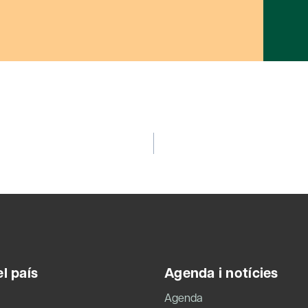
l país
Agenda i notícies
Agenda