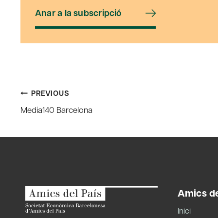
Anar a la subscripció
Post
PREVIOUS
Media140 Barcelona
navigation
Amics de
Inici