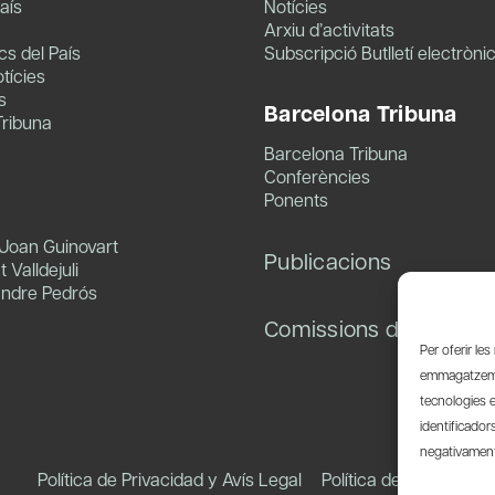
aís
Notícies
Arxiu d’activitats
s del País
Subscripció Butlletí electròni
tícies
s
Barcelona Tribuna
Tribuna
Barcelona Tribuna
Conferències
Ponents
 Joan Guinovart
Publicacions
 Valldejuli
andre Pedrós
Comissions de treball
Per oferir le
emmagatzemar
tecnologies 
identificador
negativament 
Política de Privacidad y Avís Legal
Política de Cookies