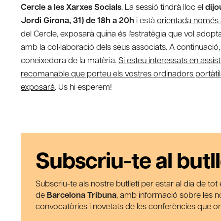
Cercle a les Xarxes Socials
. La sessió tindrà lloc el
dijo
Jordi Girona, 31) de 18h a 20h
i està
orientada només a
del Cercle, exposarà quina és l’estratègia que vol adopt
amb la col•laboració dels seus associats. A continuació, 
coneixedora de la matèria.
Si esteu interessats en assist
recomanable que porteu els vostres ordinadors portàtils 
exposarà
. Us hi esperem!
Subscriu-te al butll
Subscriu-te als nostre butlletí per estar al dia de to
de
Barcelona Tribuna
, amb informació sobre les nos
convocatòries i novetats de les conferències que o