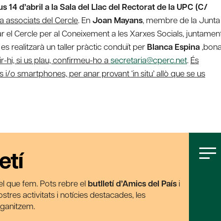
us 14 d’abril a la Sala del Llac del Rectorat de la UPC (C/
 associats del Cercle
. En
Joan Mayans
, membre de la Junta
ar el Cercle per al Coneixement a les Xarxes Socials, juntamen
es realitzarà un taller pràctic conduït per
Blanca Espina
,bon
ir-hi, si us plau, confirmeu-ho a
secretaria@cperc.net
.
És
i/o smartphones, per anar provant ‘in situ’ allò que se us
etí
t el que fem. Pots rebre el
butlletí d’Amics del País
i
tres activitats i notícies destacades, les
rganitzem.