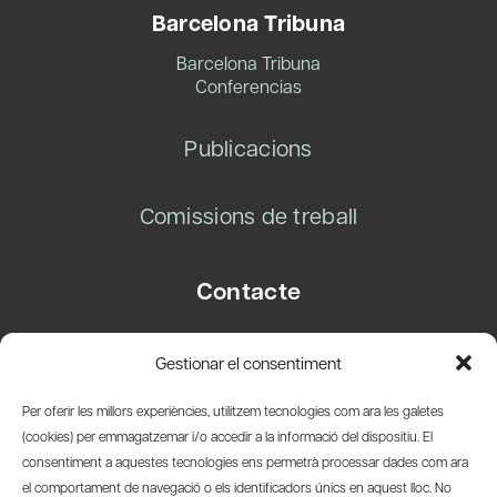
Barcelona Tribuna
Barcelona Tribuna
Conferencias
Publicacions
Comissions de treball
Contacte
Carrer Basea, 8
Gestionar el consentiment
08003 Barcelona
T.
+34 93 319 28 54
Per oferir les millors experiències, utilitzem tecnologies com ara les galetes
info@amicsdelpais.com
(cookies) per emmagatzemar i/o accedir a la informació del dispositiu. El
consentiment a aquestes tecnologies ens permetrà processar dades com ara
Suscripció Newsletter
el comportament de navegació o els identificadors únics en aquest lloc. No