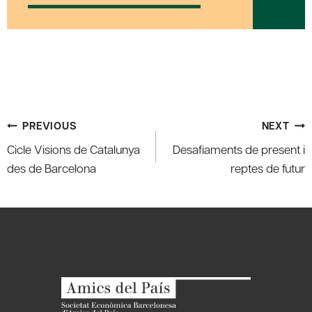
Post
PREVIOUS
NEXT
navigation
Cicle Visions de Catalunya
Desafiaments de present i
des de Barcelona
reptes de futur