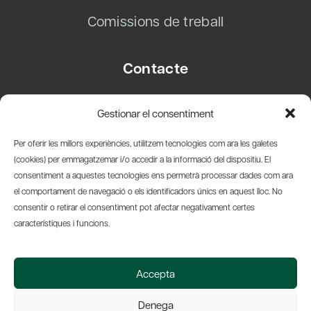
Comissions de treball
Contacte
Carrer Basea, 8
Gestionar el consentiment
08003 Barcelona
T.
+34 93 319 28 54
Per oferir les millors experiències, utilitzem tecnologies com ara les galetes
info@amicsdelpais.com
(cookies) per emmagatzemar i/o accedir a la informació del dispositiu. El
consentiment a aquestes tecnologies ens permetrà processar dades com ara
Suscripció Newsletter
el comportament de navegació o els identificadors únics en aquest lloc. No
consentir o retirar el consentiment pot afectar negativament certes
LinkedIn
YouTub
X
Bl
característiques i funcions.
© 2026 Societat Econòmica Barcelonesa d'Amics del País
Accepta
Política de Privacidad y Avís Legal
Política de Cookies
Denega
Web by Ideamatic