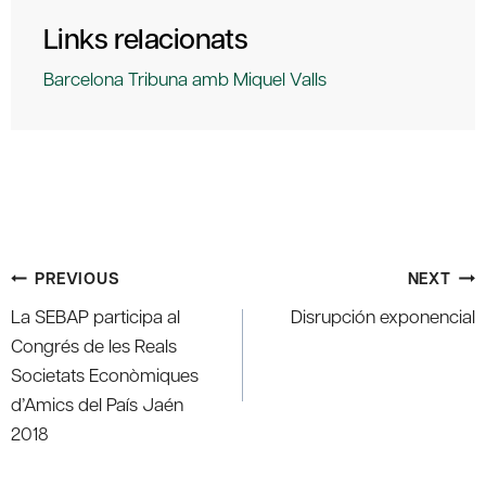
Links relacionats
Barcelona Tribuna amb Miquel Valls
Post
PREVIOUS
NEXT
navigation
La SEBAP participa al
Disrupción exponencial
Congrés de les Reals
Societats Econòmiques
d’Amics del País Jaén
2018