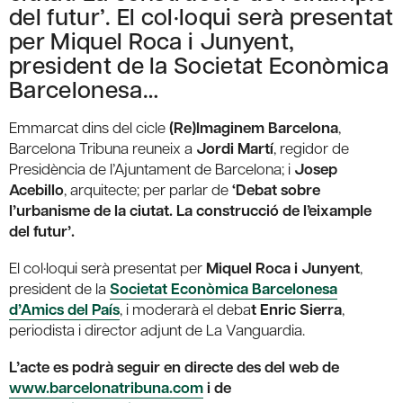
del futur’. El col·loqui serà presentat
per Miquel Roca i Junyent,
president de la Societat Econòmica
Barcelonesa…
Emmarcat dins del cicle
(Re)Imaginem Barcelona
,
Barcelona Tribuna reuneix a
Jordi Martí
, regidor de
Presidència de l’Ajuntament de Barcelona; i
Josep
Acebillo
, arquitecte; per parlar de
‘Debat sobre
l’urbanisme de la ciutat. La construcció de l’eixample
del futur’.
El col·loqui serà presentat per
Miquel Roca i Junyent
,
president de la
Societat Econòmica Barcelonesa
d’Amics del País
, i moderarà el deba
t Enric Sierra
,
periodista i director adjunt de La Vanguardia.
L’acte es podrà seguir en directe des del web de
www.barcelonatribuna.com
i de