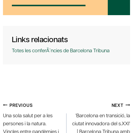
Links relacionats
Totes les conferÃ¨ncies de Barcelona Tribuna
Post
PREVIOUS
NEXT
navigation
Una sola salut per a les
‘Barcelona en transició, la
persones i la natura.
ciutat innovadora del s.XXI’
Vincles entre pandèmies i
| Barcelona Tribuna amb