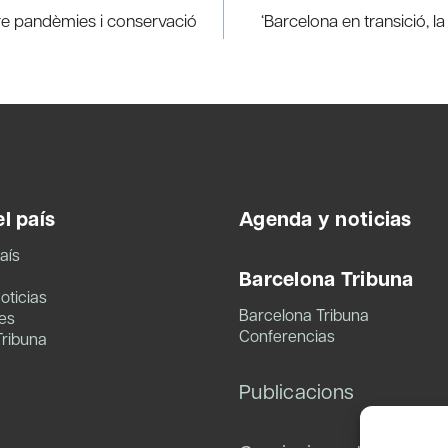
ntre pandèmies i conservació
‘Barcelona en transició, l
l país
Agenda y noticias
aís
Barcelona Tribuna
oticias
Barcelona Tribuna
es
Conferencias
Tribuna
Publicacions