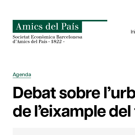
Saltar
al
contenido
In
Agenda
Debat sobre l’urb
de l’eixample del