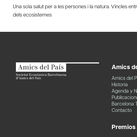
Una sola salut per a les persones i la natura. Vincles e
de
dels ecosistemes
entradas
Amics de
Amics del P
Historia
Agenda y N
Publicacion
Barcelona 
Contacto
Premios