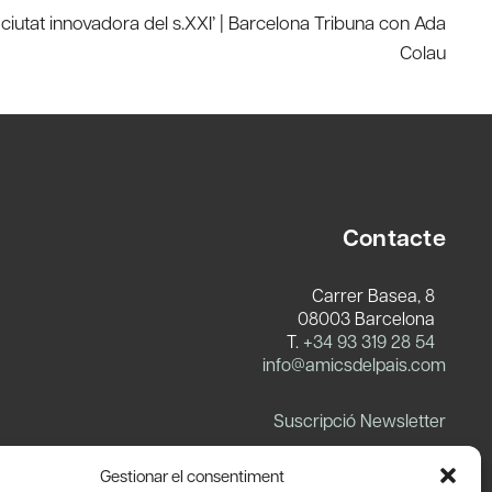
a ciutat innovadora del s.XXI’ | Barcelona Tribuna con Ada
Colau
Contacte
Carrer Basea, 8
08003 Barcelona
T.
+34 93 319 28 54
info@amicsdelpais.com
Suscripció Newsletter
LinkedIn
YouTube
X
Blues
Gestionar el consentiment