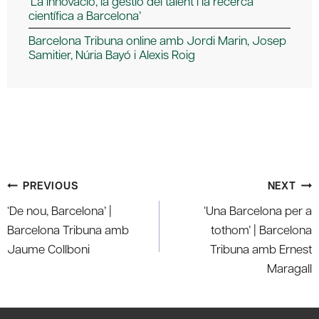
‘La innovació, la gestió del talent i la recerca
científica a Barcelona’
Barcelona Tribuna online amb Jordi Marin, Josep
Samitier, Núria Bayó i Alexis Roig
Post
PREVIOUS
NEXT
navigation
‘De nou, Barcelona’ |
‘Una Barcelona per a
Barcelona Tribuna amb
tothom’ | Barcelona
Jaume Collboni
Tribuna amb Ernest
Maragall