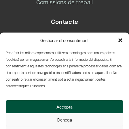
Comissions de treball
Contacte
Carrer Basea, 8
Gestionar el consentiment
08003 Barcelona
T.
+34 93 319 28 54
Per oferir les millors experiències, utilitzem tecnologies com ara les galetes
info@amicsdelpais.com
(cookies) per emmagatzemar i/o accedir a la informació del dispositiu. El
consentiment a aquestes tecnologies ens permetrà processar dades com ara
Suscripció Newsletter
el comportament de navegació o els identificadors únics en aquest lloc. No
consentir o retirar el consentiment pot afectar negativament certes
LinkedIn
YouTub
X
Bl
característiques i funcions.
© 2026 Societat Econòmica Barcelonesa d'Amics del País
Accepta
Política de Privacidad y Avís Legal
Política de Cookies
Denega
Web by Ideamatic