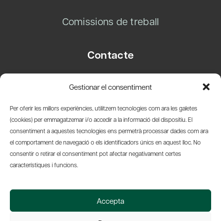
Comissions de treball
Contacte
Carrer Basea, 8
Gestionar el consentiment
08003 Barcelona
T.
+34 93 319 28 54
Per oferir les millors experiències, utilitzem tecnologies com ara les galetes
info@amicsdelpais.com
(cookies) per emmagatzemar i/o accedir a la informació del dispositiu. El
consentiment a aquestes tecnologies ens permetrà processar dades com ara
Suscripció Newsletter
el comportament de navegació o els identificadors únics en aquest lloc. No
consentir o retirar el consentiment pot afectar negativament certes
LinkedIn
YouTub
X
Bl
característiques i funcions.
© 2026 Societat Econòmica Barcelonesa d'Amics del País
Accepta
Política de Privacidad y Avís Legal
Política de Cookies