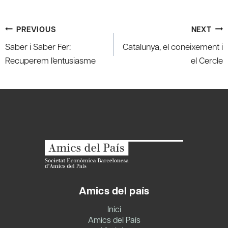
Post
PREVIOUS
NEXT
navigation
Saber i Saber Fer:
Catalunya, el coneixement i
Recuperem l’entusiasme
el Cercle
Amics del país
Inici
Amics del País