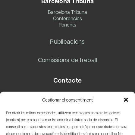
Barcelona Tribuna
Barcelona Tribuna
Conferències
Ponents
Publicacions
Comissions de treball
Contacte
Carrer Basea, 8
Gestionar el consentiment
08003 Barcelona
T.
+34 93 319 28 54
Per oferir les millors experiències, utilitzem tecnologies com ara les galetes
info@amicsdelpais.com
(cookies) per emmagatzemar i/o accedir a la informació del dispositiu. El
consentiment a aquestes tecnologies ens permetrà processar dades com ara
Suscripció Newsletter
el comportament de navegació o els identificadors únics en aquest lloc. No