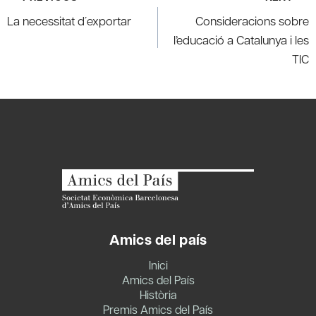
navigation
La necessitat d´exportar
Consideracions sobre
l’educació a Catalunya i les
TIC
Amics del país
Inici
Amics del País
Història
Premis Amics del País