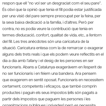
respon que ell “no vol ser un desgraciat com el seu pare”.
És obvi que la opinió que tenia el fill podia estar justificada
per una visió del pare sempre preocupat per la feina, per
la seva baixa dedicació a la família, i d’altres. Però per
contra, no es podia veure la contribució que tenia en
termes d’educació, confort, qualitat de vida, etc., a l’entorn
del fill. Les tres anècdotes són una caricatura de la
situació. Caricatura entesa com la de remarcar o exagerar
alguns dels trets reals i que els podem veure reflectits en el
dia a dia amb l’afany i el desig de les persones en ser
funcionaris. Abans a Catalunya exageràvem en l’esperit de
no ser funcionaris i en fèiem una bandera. Ara pensem
que exagerem en sentit oposat. Funcionaris en necessitem
certament, competents i eficaços, que també comprin
productes i paguin els seus impostos (ells són pagats a
partir dels impostos que paguem les persones i les
organitzacions públiques i privades) però es necessita