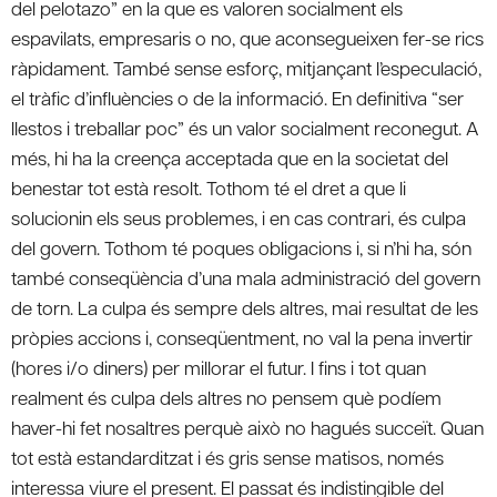
del pelotazo” en la que es valoren socialment els
espavilats, empresaris o no, que aconsegueixen fer-se rics
ràpidament. També sense esforç, mitjançant l’especulació,
el tràfic d’influències o de la informació. En definitiva “ser
llestos i treballar poc” és un valor socialment reconegut. A
més, hi ha la creença acceptada que en la societat del
benestar tot està resolt. Tothom té el dret a que li
solucionin els seus problemes, i en cas contrari, és culpa
del govern. Tothom té poques obligacions i, si n’hi ha, són
també conseqüència d’una mala administració del govern
de torn. La culpa és sempre dels altres, mai resultat de les
pròpies accions i, conseqüentment, no val la pena invertir
(hores i/o diners) per millorar el futur. I fins i tot quan
realment és culpa dels altres no pensem què podíem
haver-hi fet nosaltres perquè això no hagués succeït. Quan
tot està estandarditzat i és gris sense matisos, només
interessa viure el present. El passat és indistingible del