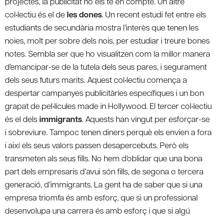
projectes, la publicitat no els té en compte. Un altre
col•lectiu és el de
les dones
. Un recent estudi fet entre els
estudiants de secundària mostra l’interès que tenen les
noies, molt per sobre dels nois, per estudiar i treure bones
notes. Sembla ser que ho visualitzen com la millor manera
d’emancipar-se de la tutela dels seus pares, i segurament
dels seus futurs marits. Aquest col•lectiu comença a
despertar campanyes publicitàries específiques i un bon
grapat de pel•lícules made in Hollywood. El tercer col•lectiu
és el dels
immigrants
. Aquests han vingut per esforçar-se
i sobreviure. Tampoc tenen diners perquè els envien a fora
i així els seus valors passen desapercebuts. Però els
transmeten als seus fills. No hem d’oblidar que una bona
part dels empresaris d’avui són fills, de segona o tercera
generació, d’immigrants. La gent ha de saber que si una
empresa triomfa és amb esforç, que si un professional
desenvolupa una carrera és amb esforç i que si algú