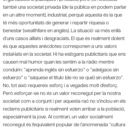
també una societat privada (de la pública en podem parlar
en un altre moment), industrial, perquè aquesta és la que
té més oportunitats de generar i repartir riquesa o
benestar (wealthfare en anglès). La situació va més enllà
d’uns casos aïllats i desgraciats. El que és realment dolent
és que aquestes anècdotes corresponen a uns valors
instal•lats en la societat. Hi ha eslògans publicitaris que ens
causen mal humor quan les sentim a la ràdio mentre
conduïm: “aprenda inglés sin esfuerzo” o “adelgace sin
esfuerzo” o “sáquese el título (de no se qué) sin esfuerzo”.
No, tot això requereix esforç i a vegades molt d’esforç.
Però esforçar-se no és un valor reconegut per la nostra
societat com a conjunt i per aquesta raó no s’inclou en els
reclams publicitaris si realment volen arribar a la població,
especialment la jove. Al contrari, un valor socialment
reconegut és l’equivalent popular de l’anomenada “cultura