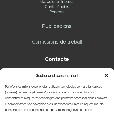
Barcelona Tribuna
Conferències
Ponents
Publicacions
Comissions de treball
Contacte
Carrer Basea, 8
Gestionar el consentiment
08003 Barcelona
T.
+34 93 319 28 54
Per oferir les millors experiències, utilitzem tecnologies com ara les galetes
info@amicsdelpais.com
(cookies) per emmagatzemar i/o accedir a la informació del dispositiu. El
consentiment a aquestes tecnologies ens permetrà processar dades com ara
Suscripció Newsletter
el comportament de navegació o els identificadors únics en aquest lloc. No
consentir o retirar el consentiment pot afectar negativament certes