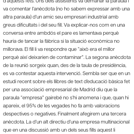
d’aquests fets. Uns dels assistents va demanar la paraula i
va comentar l’anècdota (no ho sabem expressar amb una
altra paraula) d’un amic seu empresari industrial amb
greus dificultats i del seu fill. Va explicar-nos com en una
conversa entre ambdós el pare es lamentava perquè
hauria de tancar la fàbrica si la situació econòmica no
millorava. El fill li va respondre que “això era el millor
perquè així deixarien de contaminar”. La segona anècdota
de la reunió sorgeix quan, des de la taula de presidència,
es va contestar aquesta intervenció. Sembla ser que en un
estudi recent sobre els llibres de text d’educació bàsica fet
per una associació empresarial de Madrid diu que la
paraula “empresa” gairebé no s’hi anomena i que, quan hi
apareix, el 95% de les vegades ho fa amb valoracions
despectives o negatives. Finalment afegirem una tercera
anècdota. La d’un alt directiu d’una empresa multinacional
que en una discussió amb un dels seus fills aquest li