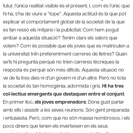
futur, l’única realitat visible és el present. I, com és l’únic que
hi ha, s’ha de viure a “tope”. Aquesta actitud és la que pot
explicar el comportament global de la societat de la que
es fan ressò els mitjans i la publicitat. Com hem pogut
arribar a aquesta situació? Tenim clars els valors que
volem? Com és possible que els joves que es matriculen a
la universitat triïn preferentment carreres de lletres? Quan
se’ls hi pregunta perquè no trien carreres tècniques la
resposta és perquè són més difícils. Aquesta situació no
ve de fa tres dies ni d’un govern ni d’un altre. Però no tota
la societat és tan homogènia, adormida i gris.
Hi ha tres
col•lectius emergents que destaquen entre el conjunt
.
En primer lloc,
els joves emprenedors
. Dóna gust parlar
amb ells i assistir a les seves reunions. Són gent preparada
i entusiasta. Però, com que no són massa nombrosos, i els
pocs diners que tenen els inverteixen en els seus