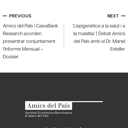
Post
PREVIOUS
NEXT
navigation
Amics del País i CaixaBank
‘L’epigenètica a la salut i a
Research acorden
la malaltia’ | Debat Amics
presentrar conjuntament
del País amb el Dr. Manel
l’Informe Mensual –
Esteller
Dossier