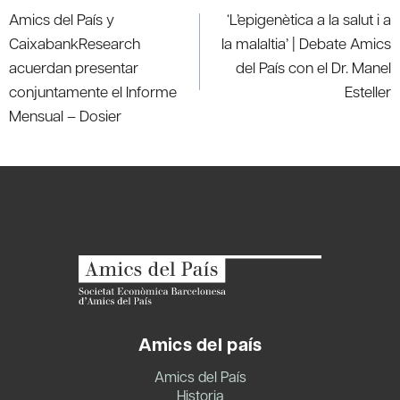
de
Amics del País y
‘L’epigenètica a la salut i a
entradas
CaixabankResearch
la malaltia’ | Debate Amics
acuerdan presentar
del País con el Dr. Manel
conjuntamente el Informe
Esteller
Mensual – Dosier
Amics del país
Amics del País
Historia