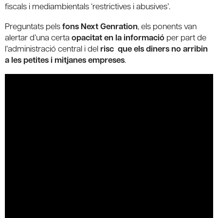
fiscals i mediambientals ‘restrictives i abusives’.
Preguntats pels
fons Next Genration
, els ponents van
alertar d’una certa
opacitat en la informació
per part de
l’administració central i del
risc que els diners no arribin
a les petites i mitjanes empreses
.