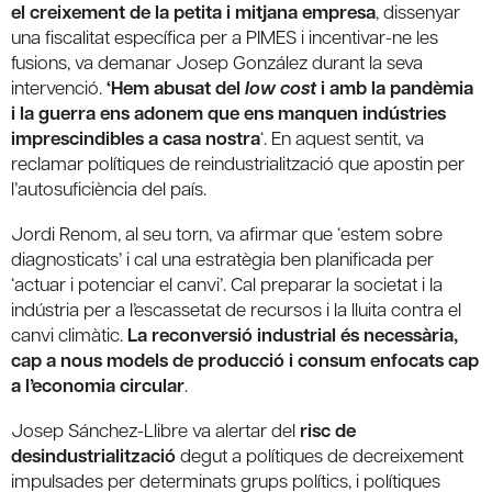
el creixement de la petita i mitjana empresa
, dissenyar
una fiscalitat específica per a PIMES i incentivar-ne les
fusions, va demanar Josep González durant la seva
intervenció.
‘Hem abusat del
low cost
i amb la pandèmia
i la guerra ens adonem que ens manquen indústries
imprescindibles a casa nostra
‘. En aquest sentit, va
reclamar polítiques de reindustrialització que apostin per
l’autosuficiència del país.
Jordi Renom, al seu torn, va afirmar que ‘estem sobre
diagnosticats’ i cal una estratègia ben planificada per
‘actuar i potenciar el canvi’. Cal preparar la societat i la
indústria per a l’escassetat de recursos i la lluita contra el
canvi climàtic.
La reconversió industrial és necessària,
cap a nous models de producció i consum enfocats cap
a l’economia circular
.
Josep Sánchez-Llibre va alertar del
risc de
desindustrialització
degut a polítiques de decreixement
impulsades per determinats grups polítics, i polítiques