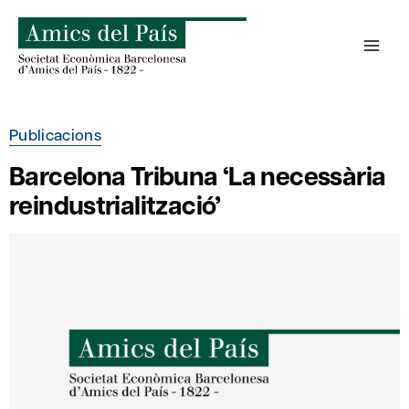
Skip
to
content
Publicacions
Barcelona Tribuna ‘La necessària
reindustrialització’