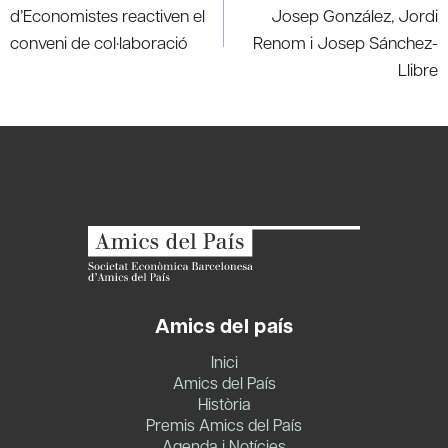
d’Economistes reactiven el
Josep González, Jordi
conveni de col·laboració
Renom i Josep Sánchez-
Llibre
Amics del país
Inici
Amics del País
Història
Premis Amics del País
Agenda i Notícies