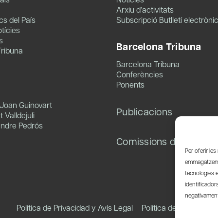
Arxiu d’activitats
s del País
Subscripció Butlletí electròni
tícies
s
Barcelona Tribuna
Tribuna
Barcelona Tribuna
Conferències
Ponents
 Joan Guinovart
Publicacions
 Valldejuli
andre Pedrós
Comissions de treball
Per oferir le
emmagatzemar
tecnologies 
identificador
negativament 
Política de Privacidad y Avís Legal
Política de Cookies