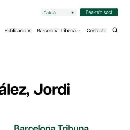
Fes-te'n soci
Català
Publicacions
Barcelona Tribuna
Contacte
lez, Jordi
Barcelona Tribuna