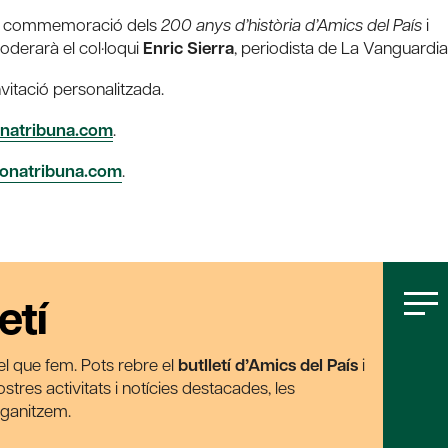
en commemoració dels
200 anys d’història d’Amics del País
i
 Moderarà el col·loqui
Enric Sierra
, periodista de La Vanguardia
vitació personalitzada.
onatribuna.com
.
onatribuna.com
.
etí
t el que fem. Pots rebre el
butlletí d’Amics del País
i
tres activitats i notícies destacades, les
rganitzem.