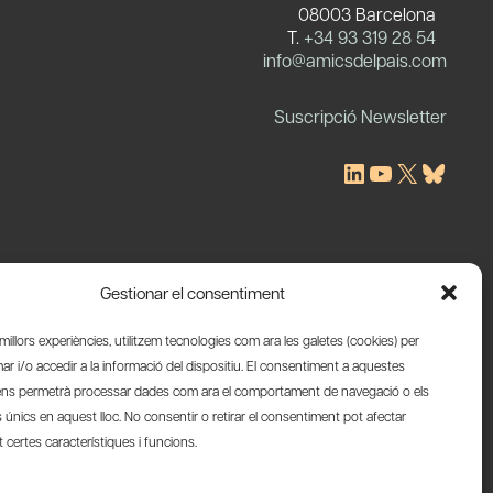
08003 Barcelona
T.
+34 93 319 28 54
c
info@amicsdelpais.com
Suscripció Newsletter
LinkedIn
YouTube
X
Blues
Gestionar el consentiment
s millors experiències, utilitzem tecnologies com ara les galetes (cookies) per
 i/o accedir a la informació del dispositiu. El consentiment a aquestes
ens permetrà processar dades com ara el comportament de navegació o els
s únics en aquest lloc. No consentir o retirar el consentiment pot afectar
certes característiques i funcions.
Web by Ideamatic