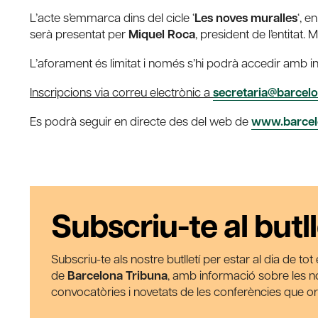
L’acte s’emmarca dins del cicle ‘
Les noves muralles
‘, 
serà presentat per
Miquel Roca
, president de l’entitat.
L’aforament és limitat i només s’hi podrà accedir amb in
Inscripcions via correu electrònic a
secretaria@barcel
Es podrà seguir en directe des del web de
www.barcel
Subscriu-te al butll
Subscriu-te als nostre butlletí per estar al dia de to
de
Barcelona Tribuna
, amb informació sobre les nos
convocatòries i novetats de les conferències que o