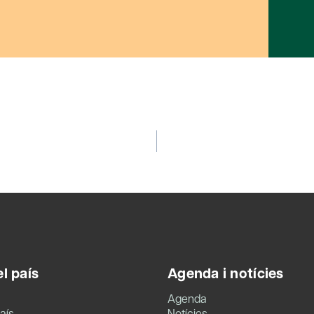
l país
Agenda i notícies
Agenda
aís
Notícies