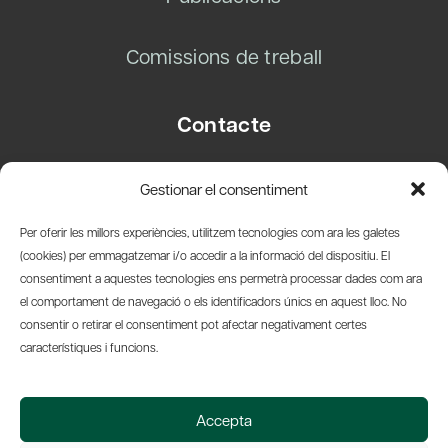
Comissions de treball
Contacte
Carrer Basea, 8
Gestionar el consentiment
08003 Barcelona
T.
+34 93 319 28 54
Per oferir les millors experiències, utilitzem tecnologies com ara les galetes
info@amicsdelpais.com
(cookies) per emmagatzemar i/o accedir a la informació del dispositiu. El
consentiment a aquestes tecnologies ens permetrà processar dades com ara
Suscripció Newsletter
el comportament de navegació o els identificadors únics en aquest lloc. No
consentir o retirar el consentiment pot afectar negativament certes
LinkedIn
YouTub
X
Bl
característiques i funcions.
© 2026 Societat Econòmica Barcelonesa d'Amics del País
Accepta