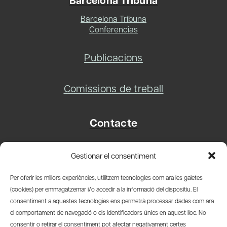
Barcelona Tribuna
Barcelona Tribuna
Conferencias
Publicacions
Comissions de treball
Contacte
Carrer Basea, 8
Gestionar el consentiment
08003 Barcelona
T.
+34 93 319 28 54
Per oferir les millors experiències, utilitzem tecnologies com ara les galetes
info@amicsdelpais.com
(cookies) per emmagatzemar i/o accedir a la informació del dispositiu. El
consentiment a aquestes tecnologies ens permetrà processar dades com ara
Suscripció Newsletter
el comportament de navegació o els identificadors únics en aquest lloc. No
consentir o retirar el consentiment pot afectar negativament certes