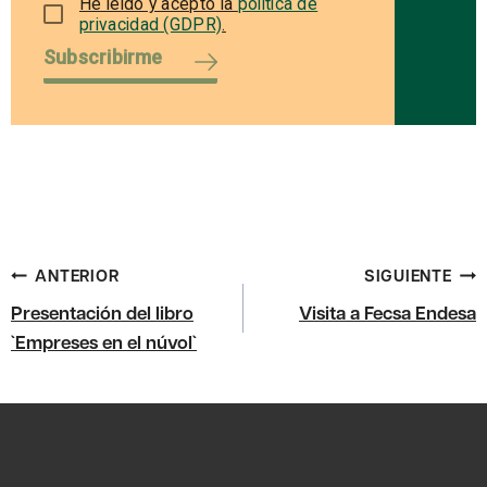
He leído y acepto la
política de
privacidad (GDPR)
.
Subscribirme
Navegación
ANTERIOR
SIGUIENTE
de
Presentación del libro
Visita a Fecsa Endesa
entradas
`Empreses en el núvol`