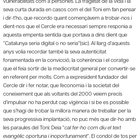
vulnerabilitats com a persones. La fragilitat de la vida i la
seva curta durada en casos com el del Toni em fan pensar
i dir-t’ho, que recordo quant començàvem a trobar-nos i
dient-nos que el Cercle era necessari sempre responia a
aquesta empenta sentida que portava a dins dient que
“Catalunya seria digital o no seria”(sic). Al llarg d’aquests
anys volia recordar també la seva autenticitat
fonamentada en la convicció, la coherència i el coratge
que el feia sortir de la mediocritat general per convertir-se
en referent per molts. Com a expresident fundador del
Cercle dir i fer notar, que l’economia i la societat del
coneixement que als voltants del 2000 veiem precís
d’impulsar no ha perdut cap vigència i si be es possible
que s’hagi de trobar la millora manera de treballar per la
seva progressiva implantació, no puc més que dir-ho amb
les paraules del Toni: Deia “
cal fer-ho com diu el text
evangèlic oportuna i inoportunament
“. El condol de tos per