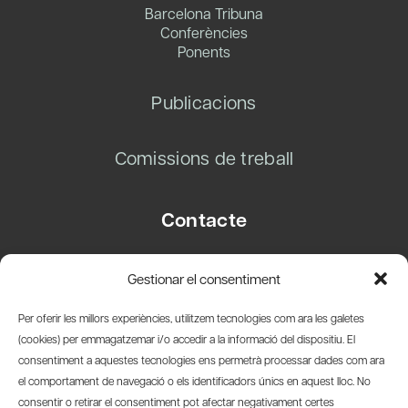
Barcelona Tribuna
Conferències
Ponents
Publicacions
Comissions de treball
Contacte
Carrer Basea, 8
Gestionar el consentiment
08003 Barcelona
T.
+34 93 319 28 54
Per oferir les millors experiències, utilitzem tecnologies com ara les galetes
info@amicsdelpais.com
(cookies) per emmagatzemar i/o accedir a la informació del dispositiu. El
consentiment a aquestes tecnologies ens permetrà processar dades com ara
Suscripció Newsletter
el comportament de navegació o els identificadors únics en aquest lloc. No
consentir o retirar el consentiment pot afectar negativament certes