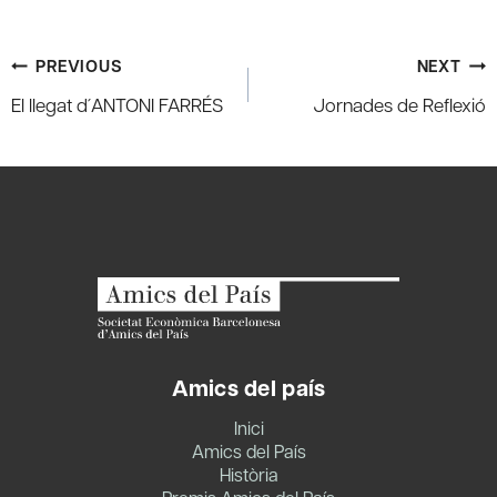
Post
PREVIOUS
NEXT
navigation
El llegat d´ANTONI FARRÉS
Jornades de Reflexió
Amics del país
Inici
Amics del País
Història