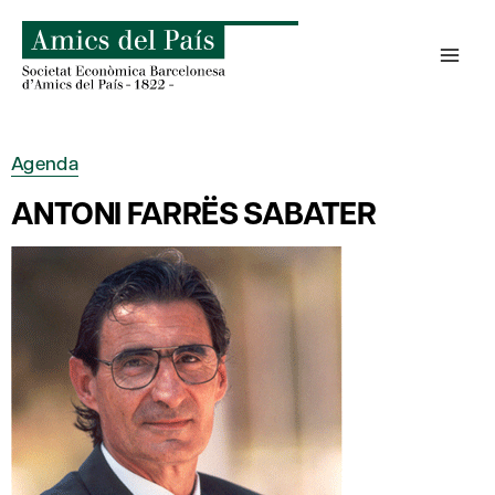
Skip
to
content
Agenda
ANTONI FARRËS SABATER