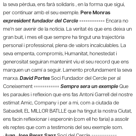
la seva pèrdua, ens farà solidaris , en la forma que sigui,
per continuar amb el seu exemple.
Pere Monras
expresident fundador del Cercle
============ Encara no
me’n ser avenir de la noticia. La veritat és que ens deixa un
gran buit, i mes ell que sempre ha tingut una trajectòria
personal i professional, plena de valors incalculables. La
seva empenta, compromís, Humanitat, honestedat i
generositat seguiran mantenint viu el seu record que ens
marquen un camí a seguir. Lamento profundament la seva
marxa.
David Portes
Soci Fundador del Cercle per al
Coneixement ============
Sempre sera un exemple
Que
les paraules i reflexion que ens fas Antoni Garrell del nostre
estimat Amic, Company i per a mi, com a ciutada de
Sabadell, EL MILLOR BATLLE que ha tingut la nostra Ciutat,
ens facin reflexionar i esperonin (com ell ho faria) a assolir
els reptes que com a testimonis del seu exemple som.
Juan Jose Perez Sanz
Socí del Cercle ============