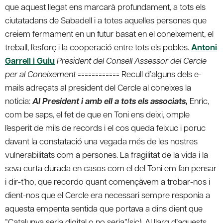
que aquest llegat ens marcarà profundament, a tots els
ciutatadans de Sabadell i a totes aquelles persones que
creiem fermament en un futur basat en el coneixement, el
treball, l’esforç i la cooperació entre tots els pobles.
Antoni
Garrell i Guiu
President del Consell Assessor del Cercle
per al Coneixement
============
Recull d’alguns dels e-
mails adreçats al president del Cercle al coneixes la
noticia:
Al President i amb ell a tots els associats,
Enric,
com be saps, el fet de que en Toni ens deixi, omple
l’esperit de mils de records i el cos queda feixuc i poruc
davant la constatació una vegada més de les nostres
vulnerabilitats com a persones. La fragilitat de la vida i la
seva curta durada en casos com el del Toni em fan pensar
i dir-t’ho, que recordo quant començàvem a trobar-nos i
dient-nos que el Cercle era necessari sempre responia a
aquesta empenta sentida que portava a dins dient que
“Catalunya seria digital o no seria”(sic). Al llarg d’aquests