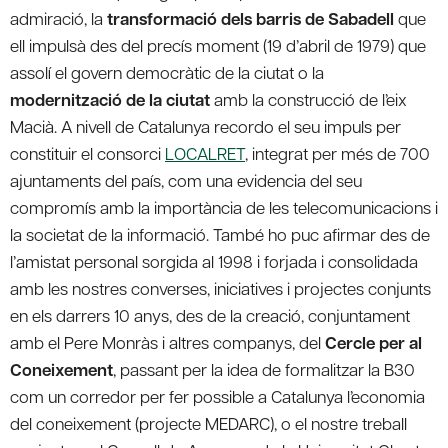
admiració, la
transformació dels barris de Sabadell
que
ell impulsà des del precís moment (19 d’abril de 1979) que
assolí el govern democràtic de la ciutat o la
modernització de la ciutat
amb la construcció de l’eix
Macià. A nivell de Catalunya recordo el seu impuls per
constituir el consorci
LOCALRET
, integrat per més de 700
ajuntaments del país, com una evidencia del seu
compromís amb la importància de les telecomunicacions i
la societat de la informació. També ho puc afirmar des de
l’amistat personal sorgida al 1998 i forjada i consolidada
amb les nostres converses, iniciatives i projectes conjunts
en els darrers 10 anys, des de la creació, conjuntament
amb el Pere Monràs i altres companys, del
Cercle per al
Coneixement
, passant per la idea de formalitzar la B30
com un corredor per fer possible a Catalunya l’economia
del coneixement (projecte MEDARC), o el nostre treball