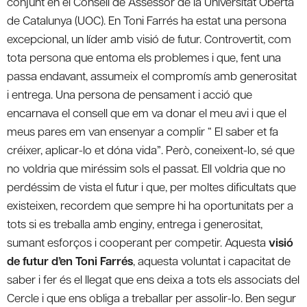
conjunt en el Consell de Assessor de la Universitat Oberta
de Catalunya (UOC). En Toni Farrés ha estat una persona
excepcional, un líder amb visió de futur. Controvertit, com
tota persona que entoma els problemes i que, fent una
passa endavant, assumeix el compromís amb generositat
i entrega. Una persona de pensament i acció que
encarnava el consell que em va donar el meu avi i que el
meus pares em van ensenyar a complir “ El saber et fa
créixer, aplicar-lo et dóna vida”. Però, coneixent-lo, sé que
no voldria que miréssim sols el passat. Ell voldria que no
perdéssim de vista el futur i que, per moltes dificultats que
existeixen, recordem que sempre hi ha oportunitats per a
tots si es treballa amb enginy, entrega i generositat,
sumant esforços i cooperant per competir. Aquesta
visió
de futur d’en Toni Farrés
, aquesta voluntat i capacitat de
saber i fer és el llegat que ens deixa a tots els associats del
Cercle i que ens obliga a treballar per assolir-lo. Ben segur