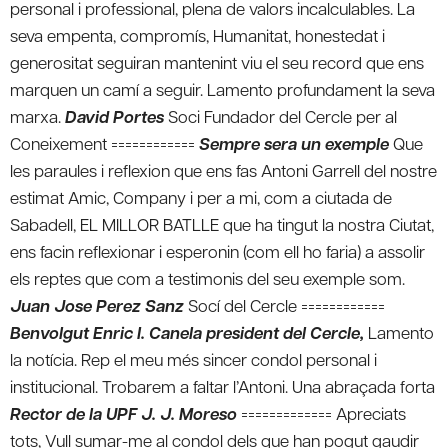
personal i professional, plena de valors incalculables. La
seva empenta, compromís, Humanitat, honestedat i
generositat seguiran mantenint viu el seu record que ens
marquen un camí a seguir. Lamento profundament la seva
marxa.
David Portes
Soci Fundador del Cercle per al
Coneixement ============
Sempre sera un exemple
Que
les paraules i reflexion que ens fas Antoni Garrell del nostre
estimat Amic, Company i per a mi, com a ciutada de
Sabadell, EL MILLOR BATLLE que ha tingut la nostra Ciutat,
ens facin reflexionar i esperonin (com ell ho faria) a assolir
els reptes que com a testimonis del seu exemple som.
Juan Jose Perez Sanz
Socí del Cercle ============
Benvolgut Enric I. Canela president del Cercle,
Lamento
la notícia. Rep el meu més sincer condol personal i
institucional. Trobarem a faltar l’Antoni. Una abraçada forta
Rector de la UPF J. J. Moreso
============= Apreciats
tots, Vull sumar-me al condol dels que han pogut gaudir