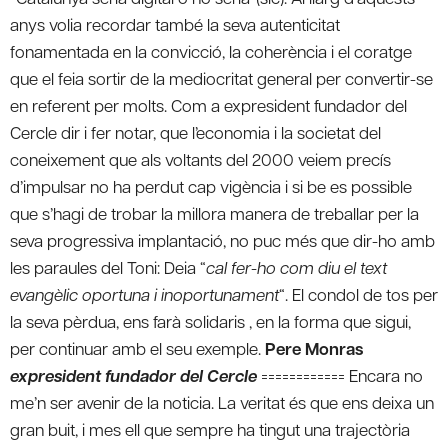
anys volia recordar també la seva autenticitat
fonamentada en la convicció, la coherència i el coratge
que el feia sortir de la mediocritat general per convertir-se
en referent per molts. Com a expresident fundador del
Cercle dir i fer notar, que l’economia i la societat del
coneixement que als voltants del 2000 veiem precís
d’impulsar no ha perdut cap vigència i si be es possible
que s’hagi de trobar la millora manera de treballar per la
seva progressiva implantació, no puc més que dir-ho amb
les paraules del Toni: Deia “
cal fer-ho com diu el text
evangèlic oportuna i inoportunament
“. El condol de tos per
la seva pèrdua, ens farà solidaris , en la forma que sigui,
per continuar amb el seu exemple.
Pere Monras
expresident fundador del Cercle
============ Encara no
me’n ser avenir de la noticia. La veritat és que ens deixa un
gran buit, i mes ell que sempre ha tingut una trajectòria