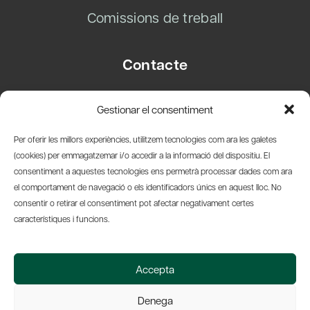
Comissions de treball
Contacte
Carrer Basea, 8
Gestionar el consentiment
08003 Barcelona
T.
+34 93 319 28 54
Per oferir les millors experiències, utilitzem tecnologies com ara les galetes
info@amicsdelpais.com
(cookies) per emmagatzemar i/o accedir a la informació del dispositiu. El
consentiment a aquestes tecnologies ens permetrà processar dades com ara
Suscripció Newsletter
el comportament de navegació o els identificadors únics en aquest lloc. No
consentir o retirar el consentiment pot afectar negativament certes
LinkedIn
YouTub
X
Bl
característiques i funcions.
© 2026 Societat Econòmica Barcelonesa d'Amics del País
Accepta
Política de Privacidad y Avís Legal
Política de Cookies
Denega
Web by Ideamatic