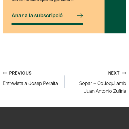
Anar a la subscripció
Post
PREVIOUS
NEXT
navigation
Entrevista a Josep Peralta
Sopar – Col.loqui amb
Juan Antonio Zufiria