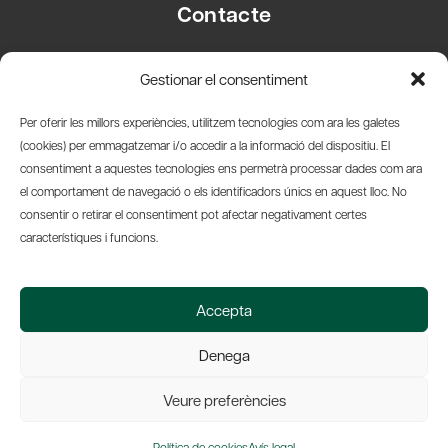
Contacte
Carrer Basea, 8
Gestionar el consentiment
08003 Barcelona
T.
+34 93 319 28 54
Per oferir les millors experiències, utilitzem tecnologies com ara les galetes
info@amicsdelpais.com
(cookies) per emmagatzemar i/o accedir a la informació del dispositiu. El
consentiment a aquestes tecnologies ens permetrà processar dades com ara
Suscripció Newsletter
el comportament de navegació o els identificadors únics en aquest lloc. No
consentir o retirar el consentiment pot afectar negativament certes
LinkedIn
YouTub
X
Bl
característiques i funcions.
© 2026 Societat Econòmica Barcelonesa d'Amics del País
Accepta
Política de Privacidad y Avís Legal
Política de Cookies
Denega
Web by Ideamatic
Veure preferències
Política de cookies
Avís legal