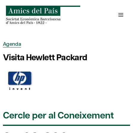
Skip
to
content
Agenda
Visita Hewlett Packard
Cercle per al Coneixement