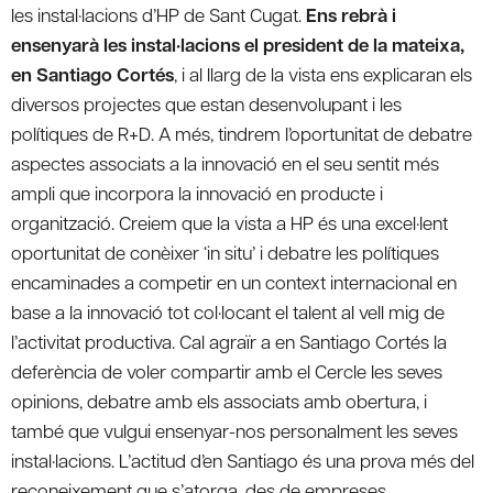
les instal·lacions d’HP de Sant Cugat.
Ens rebrà i
ensenyarà les instal·lacions el president de la mateixa,
en Santiago Cortés
, i al llarg de la vista ens explicaran els
diversos projectes que estan desenvolupant i les
polítiques de R+D. A més, tindrem l’oportunitat de debatre
aspectes associats a la innovació en el seu sentit més
ampli que incorpora la innovació en producte i
organització. Creiem que la vista a HP és una excel·lent
oportunitat de conèixer ‘in situ’ i debatre les polítiques
encaminades a competir en un context internacional en
base a la innovació tot col·locant el talent al vell mig de
l’activitat productiva. Cal agraïr a en Santiago Cortés la
deferència de voler compartir amb el Cercle les seves
opinions, debatre amb els associats amb obertura, i
també que vulgui ensenyar-nos personalment les seves
instal·lacions. L’actitud d’en Santiago és una prova més del
reconeixement que s’atorga, des de empreses,