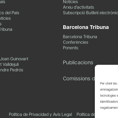
aís
Notícies
Arxiu d’activitats
s del País
Subscripció Butlletí electròni
tícies
s
Barcelona Tribuna
Tribuna
Barcelona Tribuna
Conferències
Ponents
 Joan Guinovart
Publicacions
 Valldejuli
andre Pedrós
Comissions de treball
Per oferir le
emmagatzemar
tecnologies 
identificador
negativament 
Política de Privacidad y Avís Legal
Política de Cookies