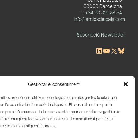
08003 Barcelona
T.
+34 93 319 28 54
c
info@amicsdelpais.com
Suscripció Newsletter
LinkedIn
YouTube
X
Blues
Gestionar el consentiment
s millors experiències, utilitzem tecnologies com ara les galetes (cookies) per
 i/o accedir a la informació del dispositiu. El consentiment a aquestes
ens permetrà processar dades com ara el comportament de navegació o els
s únics en aquest lloc. No consentir o retirar el consentiment pot afectar
certes característiques i funcions.
Web by Ideamatic