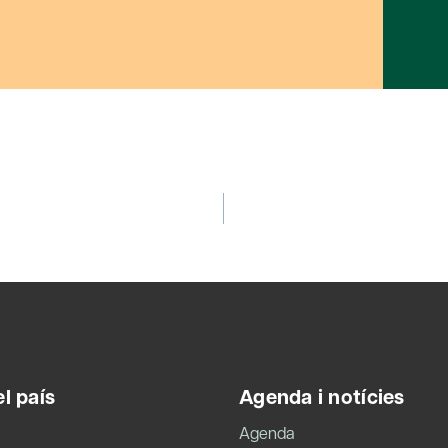
l país
Agenda i notícies
Agenda