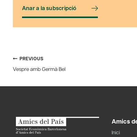
Anar a la subscripció
Post
PREVIOUS
Vespre amb Germà Bel
navigation
Amics de
Inici