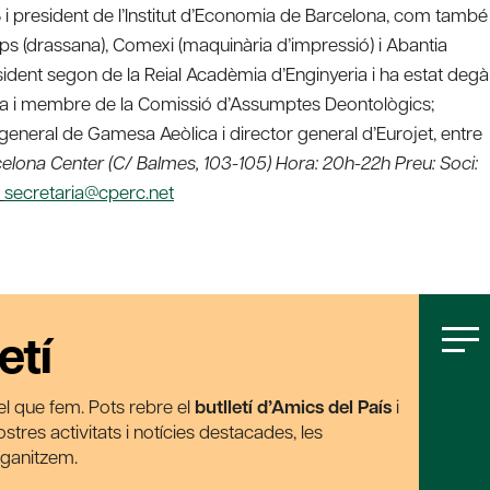
B i president de l’Institut d’Economia de Barcelona, com també
ps (drassana), Comexi (maquinària d’impressió) i Abantia
sident segon de la Reial Acadèmia d’Enginyeria i ha estat degà
anya i membre de la Comissió d’Assumptes Deontològics;
 general de Gamesa Aeòlica i director general d’Eurojet, entre
elona Center (C/ Balmes, 103-105) Hora: 20h-22h Preu: Soci:
a
secretaria@cperc.net
etí
t el que fem. Pots rebre el
butlletí d’Amics del País
i
tres activitats i notícies destacades, les
rganitzem.