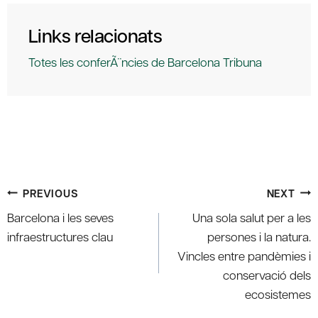
Links relacionats
Totes les conferÃ¨ncies de Barcelona Tribuna
Post
PREVIOUS
NEXT
navigation
Barcelona i les seves
Una sola salut per a les
infraestructures clau
persones i la natura.
Vincles entre pandèmies i
conservació dels
ecosistemes