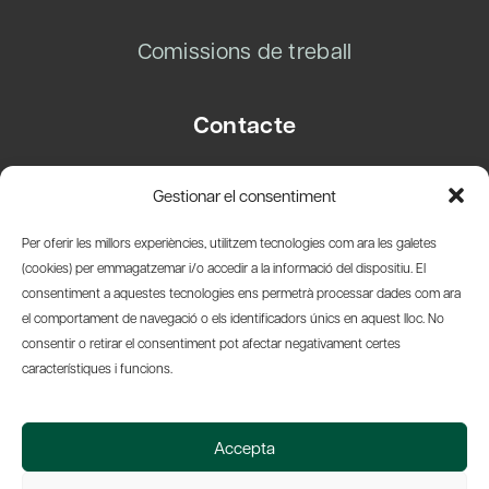
Comissions de treball
Contacte
Carrer Basea, 8
Gestionar el consentiment
08003 Barcelona
T.
+34 93 319 28 54
Per oferir les millors experiències, utilitzem tecnologies com ara les galetes
info@amicsdelpais.com
(cookies) per emmagatzemar i/o accedir a la informació del dispositiu. El
consentiment a aquestes tecnologies ens permetrà processar dades com ara
Suscripció Newsletter
el comportament de navegació o els identificadors únics en aquest lloc. No
consentir o retirar el consentiment pot afectar negativament certes
LinkedIn
YouTub
X
Bl
característiques i funcions.
© 2026 Societat Econòmica Barcelonesa d'Amics del País
Accepta
Política de Privacidad y Avís Legal
Política de Cookies