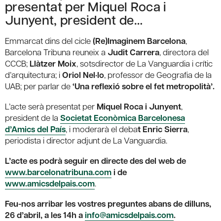
presentat per Miquel Roca i
Junyent, president de…
Emmarcat dins del cicle
(Re)Imaginem Barcelona
,
Barcelona Tribuna reuneix a
Judit Carrera
, directora del
CCCB;
Llàtzer Moix
, sotsdirector de La Vanguardia i crític
d’arquitectura; i
Oriol Nel·lo
, professor de Geografia de la
UAB; per parlar de
‘Una reflexió sobre el fet metropolità’.
L’acte serà presentat per
Miquel Roca i Junyent
,
president de la
Societat Econòmica Barcelonesa
d’Amics del País
, i moderarà el deba
t Enric Sierra
,
periodista i director adjunt de La Vanguardia.
L’acte es podrà seguir en directe des del web de
www.barcelonatribuna.com
i de
www.amicsdelpais.com
.
Feu-nos arribar les vostres preguntes abans de dilluns,
26 d’abril, a les 14h a
info@amicsdelpais.com
.