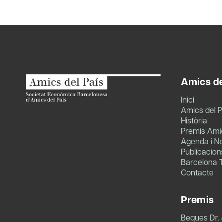
navigation
Amics de
Inici
Amics del P
Història
Premis Amic
Agenda i No
Publicacion
Barcelona 
Contacte
Premis
Beques Dr.