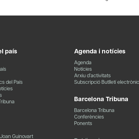
l país
Agenda i notícies
Agenda
aís
Notícies
Arxiu d’activitats
s del País
Subscripció Butlletí electròni
tícies
s
Barcelona Tribuna
Tribuna
Barcelona Tribuna
Conferències
Ponents
 Joan Guinovart