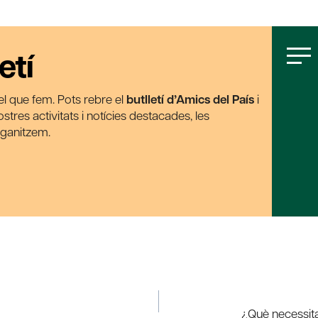
etí
t el que fem. Pots rebre el
butlletí d’Amics del País
i
tres activitats i notícies destacades, les
rganitzem.
¿Què necessita 