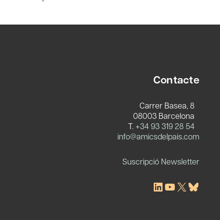
Contacte
Carrer Basea, 8
08003 Barcelona
T.
+34 93 319 28 54
c
info@amicsdelpais.com
Suscripció Newsletter
LinkedIn
YouTube
X
Blues