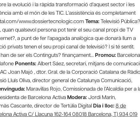
re la evolució i la ràpida transformació d’aquest sector i les
gència amb el món de les TIC. L’assistència és completament
digital.com/www.dossiertecnologic.com
Tema:
Televisió Pública
et, quan qualsevol persona pot tenir el seu canal propi de TV
Internet?, a punt de fer l’apagada analògica que donarà llum a
privats tenen el seu propi canal de televisió? I si té sentit.
ns han de ser els Continguts? finançament…
Promou:
Barcelon
odafone
Ponents:
Albert Sáez, secretari, mitjans de comunicac
CAC Joan Majó , dtor. Gral. de la Corporació Catalana de Ràdio
isió Lluís Oliva, director general de Catalunya Comunicació,
envinguda:
Maravillas Rojo, Comissionada de l’Alcaldia per a l
epresidenta de Barcelona Activa
Modera:
Jordi Marín,
às Cascante, director de Tertúlia Digital
Dia i lloc:
8 de
celona Activa C/ Llacuna 162-164 08018 Barcelona, T) 934 019