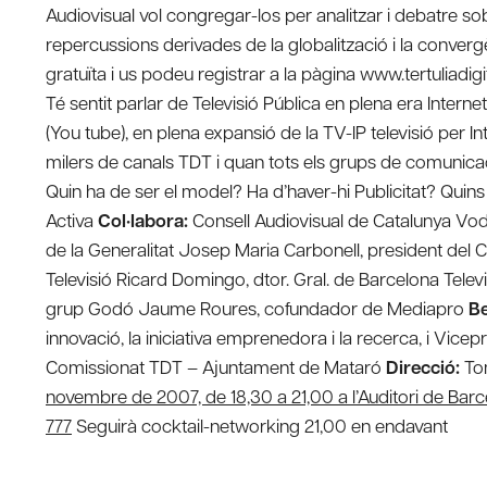
Audiovisual vol congregar-los per analitzar i debatre sob
repercussions derivades de la globalització i la conver
gratuïta i us podeu registrar a la pàgina www.tertulia
Té sentit parlar de Televisió Pública en plena era Intern
(You tube), en plena expansió de la TV-IP televisió per 
milers de canals TDT i quan tots els grups de comunicació 
Quin ha de ser el model? Ha d’haver-hi Publicitat? Qui
Activa
Col·labora:
Consell Audiovisual de Catalunya V
de la Generalitat Josep Maria Carbonell, president del 
Televisió Ricard Domingo, dtor. Gral. de Barcelona Telev
grup Godó Jaume Roures, cofundador de Mediapro
B
innovació, la iniciativa emprenedora i la recerca, i Vic
Comissionat TDT – Ajuntament de Mataró
Direcció:
Tom
novembre de 2007, de 18,30 a 21,00 a l’Auditori de Bar
777
Seguirà cocktail-networking 21,00 en endavant