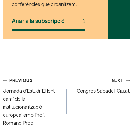
conferències que organitzem.
Anar a la subscripció
Post
PREVIOUS
NEXT
navigation
Jornada d´Estudi `El lent
Congrés Sabadell Ciutat.
camí de la
institucionalització
europea` amb Prof.
Romano Prodi