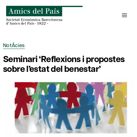
Skip
to
content
NotÃ­cies
Seminari ‘Reflexions i propostes
sobre l’estat del benestar’