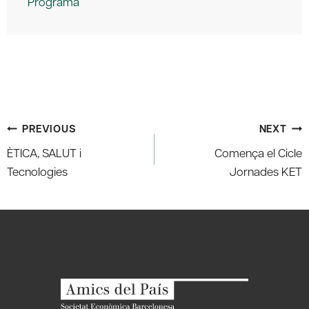
Programa
Post
PREVIOUS
NEXT
navigation
ÈTICA, SALUT i
Comença el Cicle
Tecnologies
Jornades KET