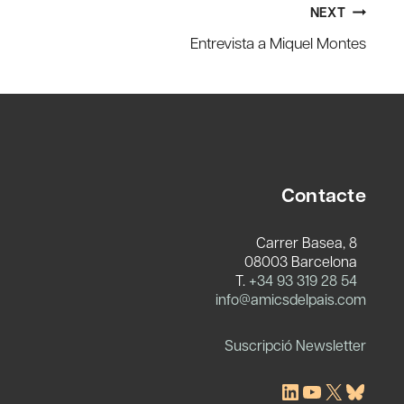
NEXT
Entrevista a Miquel Montes
Contacte
Carrer Basea, 8
08003 Barcelona
T.
+34 93 319 28 54
c
info@amicsdelpais.com
Suscripció Newsletter
LinkedIn
YouTube
X
Blues