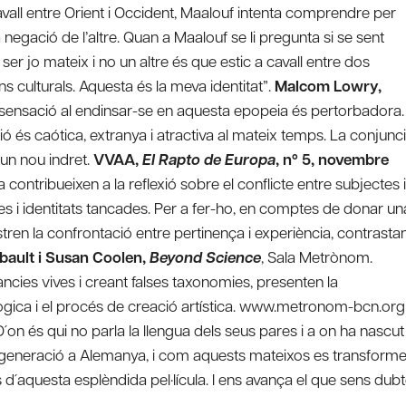
vall entre Orient i Occident, Maalouf intenta comprendre per
a negació de l’altre. Quan a Maalouf se li pregunta si se sent
er jo mateix i no un altre és que estic a cavall entre dos
ns culturals. Aquesta és la meva identitat”.
Malcom Lowry,
 sensació al endinsar-se en aquesta epopeia és pertorbadora.
ó és caótica, extranya i atractiva al mateix temps. La conjunc
, un nou indret.
VVAA,
El Rapto de Europa
, nº 5, novembre
a contribueixen a la reflexió sobre el conflicte entre subjectes i
rtes i identitats tancades. Per a fer-ho, en comptes de donar un
ren la confrontació entre pertinença i experiència, contrasta
bault i Susan Coolen,
Beyond Science
, Sala Metrònom.
cies vives i creant falses taxonomies, presenten la
ògica i el procés de creació artística. www.metronom-bcn.org
 D´on és qui no parla la llengua dels seus pares i a on ha nascut
a generació a Alemanya, i com aquests mateixos es transform
s d´aquesta esplèndida pel·lícula. I ens avança el que sens dub