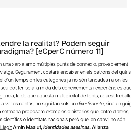
endre la realitat? Podem seguir
paradigma? [eCperC número 11]
t en una xarxa amb múltiples punts de connexió, provablement
 del viatge. Segurament costarà encaixar en els patrons del què 
l d´un temps on les categories ja no són tancades i a on les
dascú pot fer-se a la mida dels coneixements i experiències qu
cia, la de que aquesta multiplicitat de fonts, aquest treball
a voltes confús, no sigui tan sols un
divertimento
, sinó un goi
a setmana proposem exemples d´històries que, entre d´altres,
científics o identitats nacionals però que, en canvi, no són
.
Llegit
Amin Maaluf,
Identidades asesinas
, Alianza