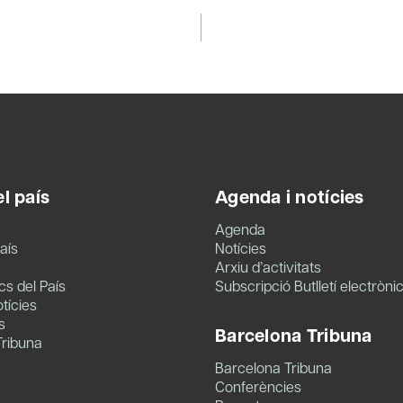
l país
Agenda i notícies
Agenda
aís
Notícies
Arxiu d’activitats
s del País
Subscripció Butlletí electròni
tícies
s
Barcelona Tribuna
Tribuna
Barcelona Tribuna
Conferències