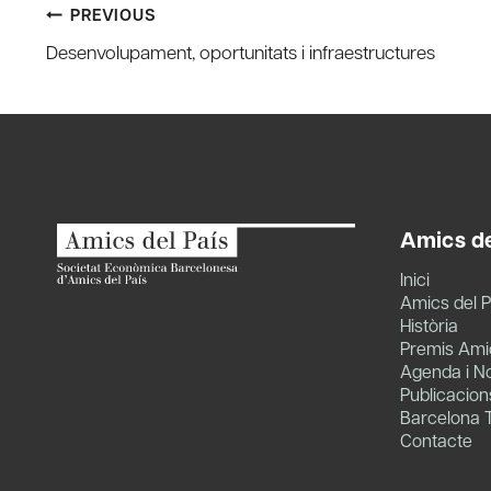
Post
PREVIOUS
Desenvolupament, oportunitats i infraestructures
navigation
Amics de
Inici
Amics del P
Història
Premis Amic
Agenda i No
Publicacion
Barcelona 
Contacte