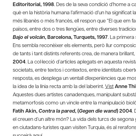
Editoritorial, 1998
. Des de la seva condició d’home a ca
què en la història humana l’afirmació d’un ha significat l
més libanès o més francès, ell respon que “El que em fa s
països, entre dos o tres llengües, entre diverses tradicio
Bajo el volcán
, Barcelona, Turquets, 1997
. La primera
Ens sembla reconèixer els elements, però llur composici
de tants i tant distints referents crea, de manera brillant
2004
. La col·lecció d´articles aplegats en aquesta revist
societats, entre textos i contextos, entre identitats obe
resposta, es desplega un ventall d’experiències que most
la idea de la línia recta amb la del laberint.
Vist
Anne Thi
Aquestes dues artistes canadenques, manipulant substàn
metamorfosis como un vincle entre la manipulació biol
Fatih Akin,
Contra la pared
, (
Gegen die wand
) 2004
.
el creuen d´un altre món? La vida dels turcs de segon
en ciutadans-turistes quan visiten Turquia, és al rerafon
succeirà aquí.