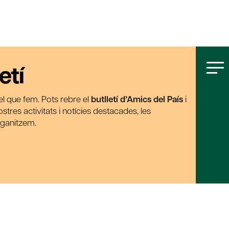
etí
t el que fem. Pots rebre el
butlletí d’Amics del País
i
tres activitats i notícies destacades, les
rganitzem.