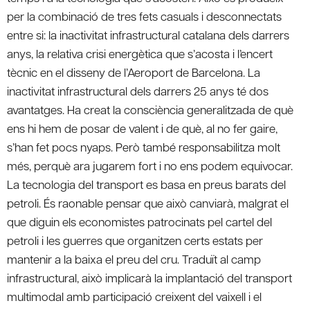
per la combinació de tres fets casuals i desconnectats
entre si: la inactivitat infrastructural catalana dels darrers
anys, la relativa crisi energètica que s’acosta i l’encert
tècnic en el disseny de l’Aeroport de Barcelona. La
inactivitat infrastructural dels darrers 25 anys té dos
avantatges. Ha creat la consciència generalitzada de què
ens hi hem de posar de valent i de què, al no fer gaire,
s’han fet pocs nyaps. Però també responsabilitza molt
més, perquè ara jugarem fort i no ens podem equivocar.
La tecnologia del transport es basa en preus barats del
petroli. És raonable pensar que això canviarà, malgrat el
que diguin els economistes patrocinats pel cartel del
petroli i les guerres que organitzen certs estats per
mantenir a la baixa el preu del cru. Traduït al camp
infrastructural, això implicarà la implantació del transport
multimodal amb participació creixent del vaixell i el