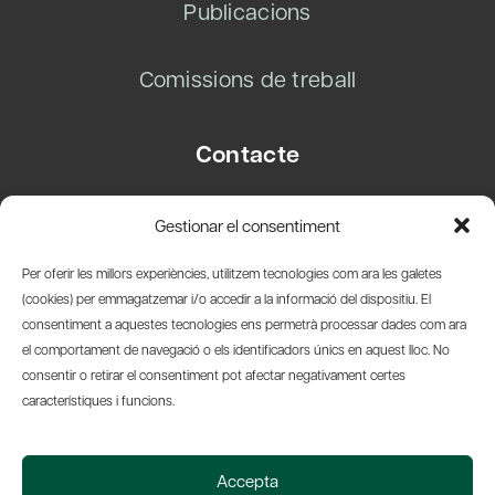
Publicacions
Comissions de treball
Contacte
Carrer Basea, 8
Gestionar el consentiment
08003 Barcelona
T.
+34 93 319 28 54
Per oferir les millors experiències, utilitzem tecnologies com ara les galetes
info@amicsdelpais.com
(cookies) per emmagatzemar i/o accedir a la informació del dispositiu. El
consentiment a aquestes tecnologies ens permetrà processar dades com ara
Suscripció Newsletter
el comportament de navegació o els identificadors únics en aquest lloc. No
consentir o retirar el consentiment pot afectar negativament certes
LinkedIn
YouTub
X
Bl
característiques i funcions.
© 2026 Societat Econòmica Barcelonesa d'Amics del País
Accepta