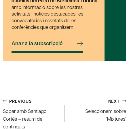
d’Amics del País
i de
Barcelona Tribuna
,
amb informació sobre les nostres
activitats i notícies destacades, les
convocatòries i novetats de les
conferències que organitzem.
Anar a la subscripció
Post
PREVIOUS
NEXT
navigation
Sopar amb Santiago
Seleccionem sobre
Cortés – resum de
`Mixtures´
continguts