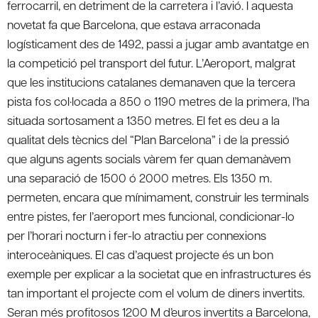
ferrocarril, en detriment de la carretera i l’avió. I aquesta
novetat fa que Barcelona, que estava arraconada
logísticament des de 1492, passi a jugar amb avantatge en
la competició pel transport del futur. L’Aeroport, malgrat
que les institucions catalanes demanaven que la tercera
pista fos col·locada a 850 o 1190 metres de la primera, l’ha
situada sortosament a 1350 metres. El fet es deu a la
qualitat dels tècnics del “Plan Barcelona” i de la pressió
que alguns agents socials vàrem fer quan demanàvem
una separació de 1500 ó 2000 metres. Els 1350 m.
permeten, encara que mínimament, construir les terminals
entre pistes, fer l’aeroport mes funcional, condicionar-lo
per l’horari nocturn i fer-lo atractiu per connexions
interoceàniques. El cas d’aquest projecte és un bon
exemple per explicar a la societat que en infrastructures és
tan important el projecte com el volum de diners invertits.
Seran més profitosos 1200 M d’euros invertits a Barcelona,