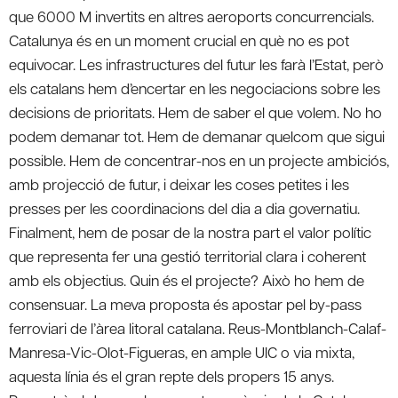
que 6000 M invertits en altres aeroports concurrencials.
Catalunya és en un moment crucial en què no es pot
equivocar. Les infrastructures del futur les farà l’Estat, però
els catalans hem d’encertar en les negociacions sobre les
decisions de prioritats. Hem de saber el que volem. No ho
podem demanar tot. Hem de demanar quelcom que sigui
possible. Hem de concentrar-nos en un projecte ambiciós,
amb projecció de futur, i deixar les coses petites i les
presses per les coordinacions del dia a dia governatiu.
Finalment, hem de posar de la nostra part el valor polític
que representa fer una gestió territorial clara i coherent
amb els objectius. Quin és el projecte? Això ho hem de
consensuar. La meva proposta és apostar pel by-pass
ferroviari de l’àrea litoral catalana. Reus-Montblanch-Calaf-
Manresa-Vic-Olot-Figueras, en ample UIC o via mixta,
aquesta línia és el gran repte dels propers 15 anys.