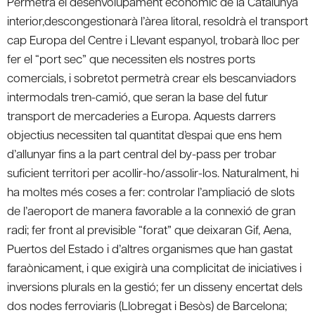
Permetrà el desenvolupament econòmic de la Catalunya
interior,descongestionarà l’àrea litoral, resoldrà el transport
cap Europa del Centre i Llevant espanyol, trobarà lloc per
fer el “port sec” que necessiten els nostres ports
comercials, i sobretot permetrà crear els bescanviadors
intermodals tren-camió, que seran la base del futur
transport de mercaderies a Europa. Aquests darrers
objectius necessiten tal quantitat d’espai que ens hem
d’allunyar fins a la part central del by-pass per trobar
suficient territori per acollir-ho/assolir-los. Naturalment, hi
ha moltes més coses a fer: controlar l’ampliació de slots
de l’aeroport de manera favorable a la connexió de gran
radi; fer front al previsible “forat” que deixaran Gif, Aena,
Puertos del Estado i d’altres organismes que han gastat
faraònicament, i que exigirà una complicitat de iniciatives i
inversions plurals en la gestió; fer un disseny encertat dels
dos nodes ferroviaris (Llobregat i Besòs) de Barcelona;