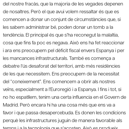
del nostre fracàs, que la majoria de les vegades depenen
de nosaltres. Però el que avui volem ressaltar és que es
comencen a donar un conjunt de circumstàncies que, si
les sabem administrar bé, poden donar un tomb a la
tendència. El principal és que s’ha reconegut la malaltia,
cosa que fins fa poc es negava. Això ens ha fet reaccionar
i ara ens preocupem pel dèficit fiscal envers Espanya i per
les mancances infrastructurals. També es comença a
debatre l’ús desaforat del territori, amb més residències
de les que necessitem. Ens preocupem de la necessitat
del “coneixement”. Ens comencem a obrir als nostres
veïns, especialment a l’Euroregió i a Espanya. I fins i tot, si
no ho espatllem, tenim una certa influencia en el Govern de
Madrid. Però encara hi ha una cosa més que ens va a
favor i que passa desapercebuda. Es donen les condicions
perquè les infrastructures juguin de manera favorable als
temps i a la tecnologia que s’acosten. Això es produeix