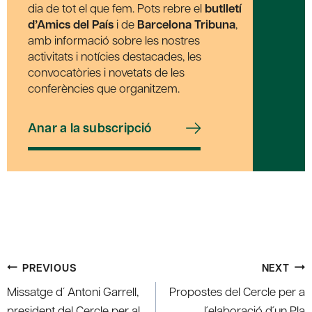
dia de tot el que fem. Pots rebre el
butlletí
d’Amics del País
i de
Barcelona Tribuna
,
amb informació sobre les nostres
activitats i notícies destacades, les
convocatòries i novetats de les
conferències que organitzem.
Anar a la subscripció
Post
PREVIOUS
NEXT
navigation
Missatge d´ Antoni Garrell,
Propostes del Cercle per a
president del Cercle per al
l´elaboració d´un Pla